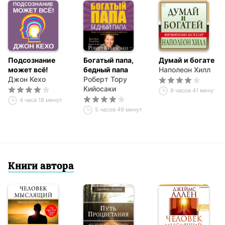
Подсознание
Богатый папа,
Думай и богатей
может всё!
бедный папа
Наполеон Хилл
Джон Кехо
Роберт Тору
Кийосаки
9 часов 41 минута
4 часа 18 минут
5 часов 49 минут
Книги автора