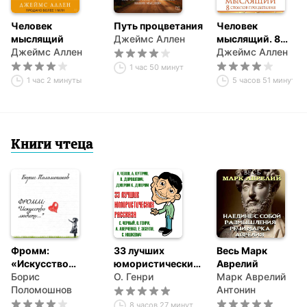
Человек
Путь процветания
Человек
мыслящий
Джеймс Аллен
мыслящий. 8
Джеймс Аллен
столпов
Джеймс Аллен
процветания
1 час 50 минут
1 час 2 минуты
5 часов 51 минута
Книги чтеца
Фромм:
33 лучших
Весь Марк
«Искусство
юмористических
Аврелий
любить…»
Борис
рассказа
О. Генри
Марк Аврелий
Поломошнов
Антонин
8 часов 27 минут