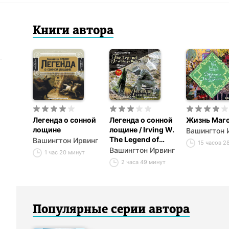
Книги
автор
а
Легенда о сонной
Легенда о сонной
Жизнь Маг
лощине
лощине / Irving W.
Вашингтон 
The Legend of
Вашингтон Ирвинг
15 часов 2
Sleepy Hollow
Вашингтон Ирвинг
1 час 20 минут
2 часа 49 минут
Популярные серии
автор
а