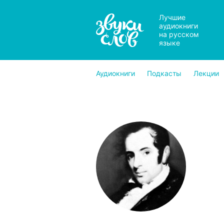
Лучшие
аудиокниги
на русском
языке
Аудиокниги
Подкасты
Лекции