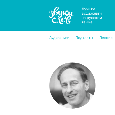
Лучшие
аудиокниги
на русском
языке
Аудиокниги
Подкасты
Лекции