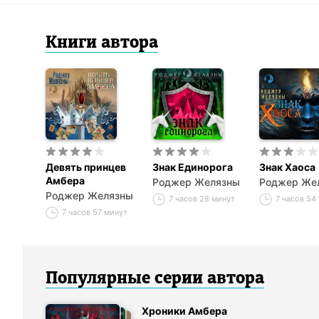
Книги
автор
а
Девять принцев
Знак Единорога
Знак Хаоса
Амбера
Роджер Желязны
Роджер Же
Роджер Желязны
7 часов 28 минут
7 часов 54
7 часов 57 минут
Популярные серии
автор
а
Хроники Амбера