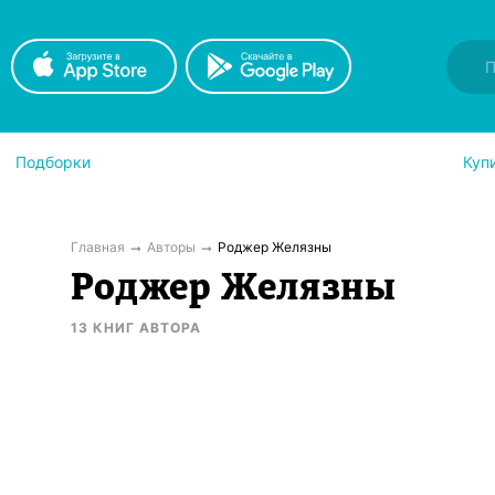
Подборки
Куп
Главная
Авторы
Роджер Желязны
Роджер Желязны
13
КНИГ
АВТОРА