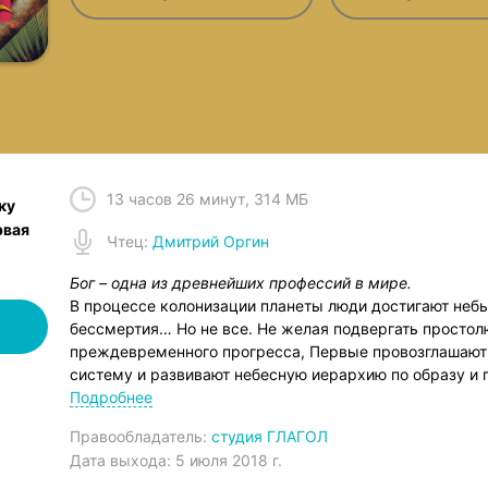
13 часов 26 минут
,
314 МБ
ку
рвая
Чтец
:
Дмитрий Оргин
Бог – одна из древнейших профессий в мире.
В процессе колонизации планеты люди достигают неб
бессмертия… Но не все. Не желая подвергать просто
преждевременного прогресса, Первые провозглашают
систему и развивают небесную иерархию по образу и 
Технология реинкарнации приходится очень кстати.
Подробнее
"Князь Света" был удостоен авторитетной премии «Хь
Правообладатель:
студия ГЛАГОЛ
романов XX века.
Дата выхода:
5 июля 2018 г.
Даже на фоне внушительной коллекции вещей, созданн