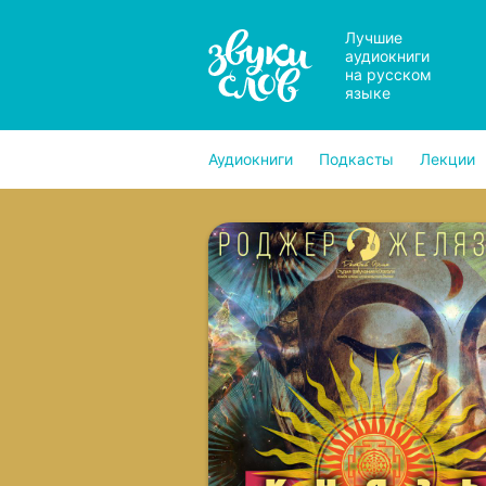
Лучшие
аудиокниги
на русском
языке
Аудиокниги
Подкасты
Лекции