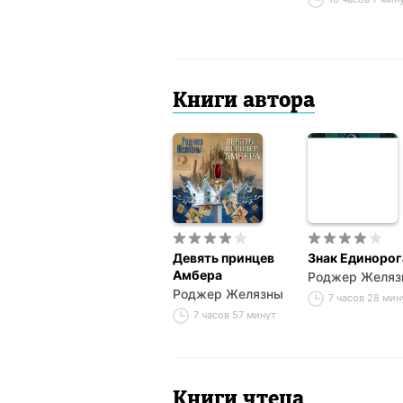
Книги автора
Девять принцев
Знак Единорог
Амбера
Роджер Желяз
Роджер Желязны
7 часов 28 мин
7 часов 57 минут
Книги чтеца