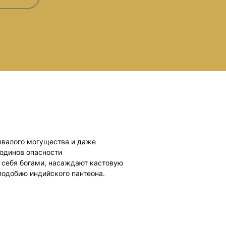
ывалого могущества и даже
людинов опасности
 себя богами, насаждают кастовую
подобию индийского пантеона.
юго» и назван одним из величайших
ых Желязны, “Князь Света” – самый