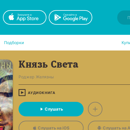
Подборки
Куп
Князь Света
Роджер Желязны
АУДИОКНИГА
Слушать
Слушать на iOS
Слушать на A