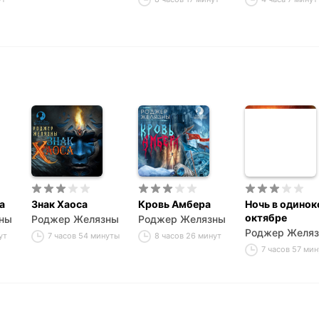
© 1967, by Roger Zelazny
а
Знак Хаоса
Кровь Амбера
Ночь в одино
октябре
ны
Роджер Желязны
Роджер Желязны
Роджер Желя
ут
7 часов 54 минуты
8 часов 26 минут
7 часов 57 мин