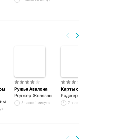
1 час 40 минут
ком
Ружья Авалона
Карты судьбы
Владения Хао
Роджер Желязны
Роджер Желязны
Роджер Желя
зны
8 часов 1 минута
7 часов 39 минут
6 часов 58 ми
ут