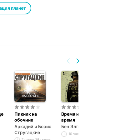
ктуальной фантастике вообще.
то особенное. Мне больше всего в
ация планет
опия. Роман о тоталитаризме.
алитариях человек не мог
не принадлежала никому.
истории люди сражались с демонами
и обретя небывалое могущество,
, забыли, кем они были и за что
я против демонов плечом к плечу с
. Человека, которому достало силы
 идеалы. Это история бога,
ы, чтобы бросить вызов
це
Пикник на
Время и снова
20 000 лье по
обочине
время
водой
(спектакль)
Аркадий и Борис
Бен Элтон
Стругацкие
Жюль Габриэл
10 часов 32 минуты
Верн
7 часов 25 минут