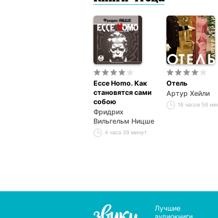
Ecce Homo. Как
Отель
становятся сами
Артур Хейли
собою
18 часов 56 ми
Фридрих
Вильгельм Ницше
4 часа 39 минут
Лучшие
аудиокниги