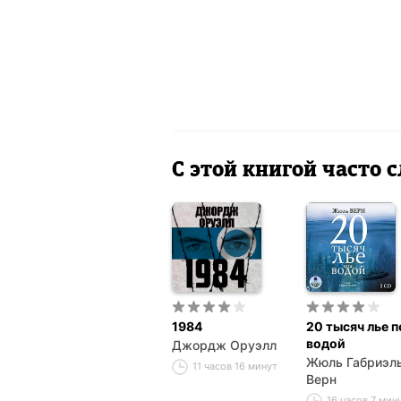
С этой книгой часто
1984
20 тысяч лье п
водой
Джордж Оруэлл
Жюль Габриэл
11 часов 16 минут
Верн
16 часов 7 мин