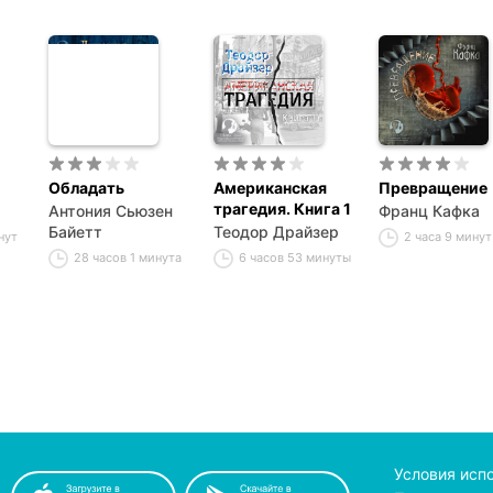
Обладать
Американская
Превращение
трагедия. Книга 1
Антония Сьюзен
Франц Кафка
Байетт
Теодор Драйзер
нут
2 часа 9 минут
28 часов 1 минута
6 часов 53 минуты
Условия исп