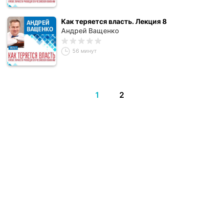
Как теряется власть. Лекция 8
Андрей Ващенко
56 минут
1
2