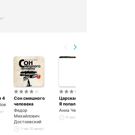
нут
 4
Сон смешного
Царская невеста.
Таня Гроттер 
человека
Я попала!
исчезающий 
бов
Федор
Анна Чернышева
Дмитрий
нут
Михайлович
Александрови
9 часов 37 минут
Достоевский
Емец
1 час 10 минут
10 часов