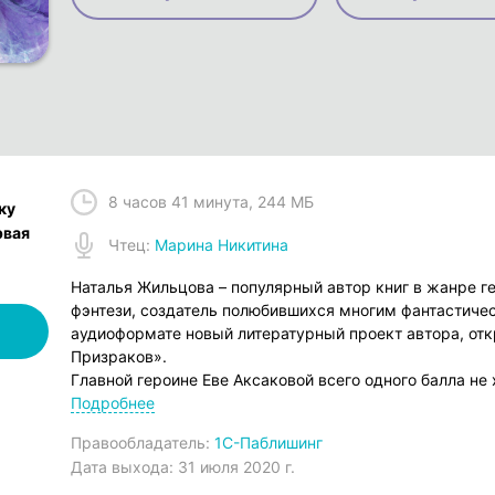
8 часов 41 минута
,
244 МБ
ку
рвая
Чтец
:
Марина Никитина
Наталья Жильцова – популярный автор книг в жанре г
фэнтези, создатель полюбившихся многим фантастиче
аудиоформате новый литературный проект автора, о
Призраков».
Главной героине Еве Аксаковой всего одного балла не 
желанный вуз. Мыслимо ли не расстроиться? А тут ещ
Подробнее
магическую академию. Явно чья-то шутка. Впрочем, н
Правообладатель:
1С-Паблишинг
провальной попытки осуществить мечту?.. Вступитель
Дата выхода:
31 июля 2020 г.
сначала показался Еве каким-то сном, но теперь вокр