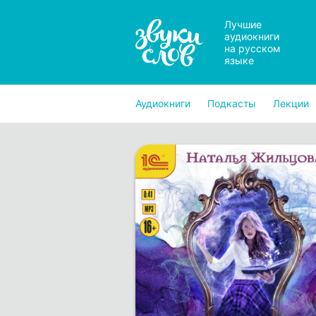
Лучшие
аудиокниги
на русском
языке
Аудиокниги
Подкасты
Лекции