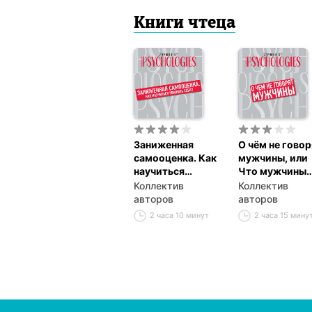
Книги чтеца
Заниженная
О чём не говор
самооценка. Как
мужчины, или
научиться
Что мужчины
уважать себя?
хотят от
Коллектив
Коллектив
отношений на
авторов
авторов
самом деле
2 часа 10 минут
2 часа 15 мину