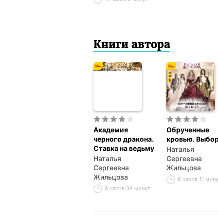
Книги автора
Академия
Обрученные
черного дракона.
кровью. Выбо
Ставка на ведьму
Наталья
Наталья
Сергеевна
Сергеевна
Жильцова
Жильцова
8 часов 11 мин
8 часов 39 минут