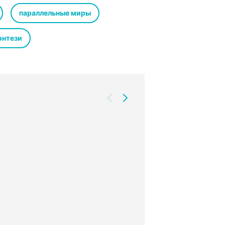
ает в круговерть интриг, в которых
 ждать от того, кого больше всех
параллельные миры
энтези