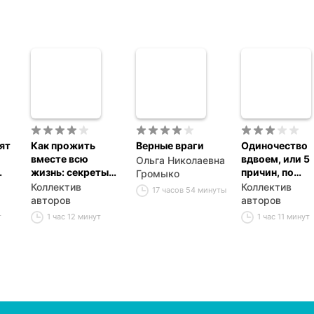
ят
Как прожить
Верные враги
Одиночество
вместе всю
вдвоем, или 5
Ольга Николаевна
жизнь: секреты
причин, по
Громыко
прочного брака
которым пары
Коллектив
Коллектив
17 часов 54 минуты
разводятся
авторов
авторов
т
1 час 12 минут
1 час 11 минут