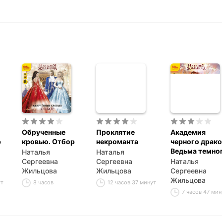
Обрученные
Проклятие
Академия
р
кровью. Отбор
некроманта
черного драко
Ведьма темно
Наталья
Наталья
пламени
Сергеевна
Сергеевна
Наталья
Жильцова
Жильцова
Сергеевна
Жильцова
ут
8 часов
12 часов 37 минут
7 часов 47 мин