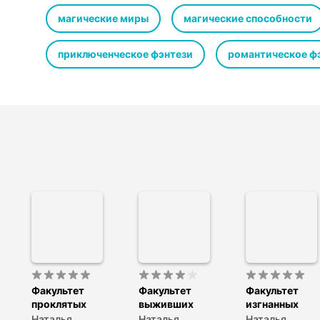
Она студентка факультета Призраков и сразу же попад
и жизнь потерять можно. А помощи, вероятно, придётся
магические миры
магические способности
ненавидишь. Ждёте подробностей? Слушайте!
Исполняет Марина Никитина
приключенческое фэнтези
романтическое ф
Спродюсировано агентством Frontline Creative
Продюсер Константин Барышев
Звукорежиссёр и автор музыки Антон Буянов
© Наталья Жильцова
©&℗ ООО «1С-Паблишинг»
Факультет
Факультет
Факультет
проклятых
выживших
изгнанных
Наталья
Наталья
Наталья