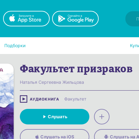
Подборки
Куп
Факультет призраков
Наталья Сергеевна Жильцова
Факультет
АУДИОКНИГА
Слушать
Слушать на iOS
Слушать на A