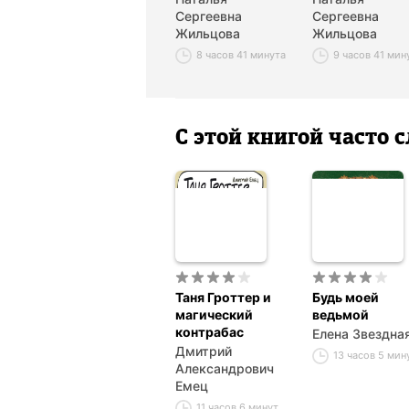
Сергеевна
Сергеевна
Жильцова
Жильцова
8 часов 41 минута
9 часов 41 мин
С этой книгой часто
Таня Гроттер и
Будь моей
магический
ведьмой
контрабас
Елена Звездна
Дмитрий
13 часов 5 мин
Александрович
Емец
11 часов 6 минут