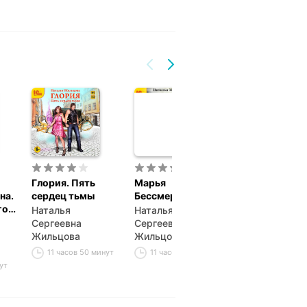
Глория. Пять
Марья
Источник. Си
на.
сердец тьмы
Бессмертная
ведьмы
го
Наталья
Наталья
Наталья
Сергеевна
Сергеевна
Сергеевна
Жильцова
Жильцова
Жильцова
11 часов 50 минут
11 часов 23 минуты
10 часов 45 м
ут