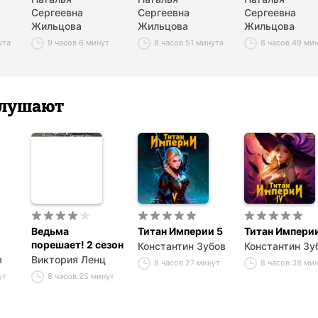
Сергеевна
Сергеевна
Сергеевна
Жильцова
Жильцова
Жильцова
ута
9 часов 6 минут
8 часов 51 минута
8 часов 49 ми
 слушают
Ведьма
Титан Империи 5
Титан Империи
порешает! 2 сезон
Константин Зубов
Константин Зу
я
Виктория Ленц
8 часов 27 минут
8 часов 38 ми
ут
8 часов 25 минут