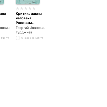
зни
Критика жизни
человека.
Рассказы
Вельзевула
анович
Георгий Иванович
ку
своему внуку
Гурджиев
(Часть 4)
8 минут
6 часов 15 минут