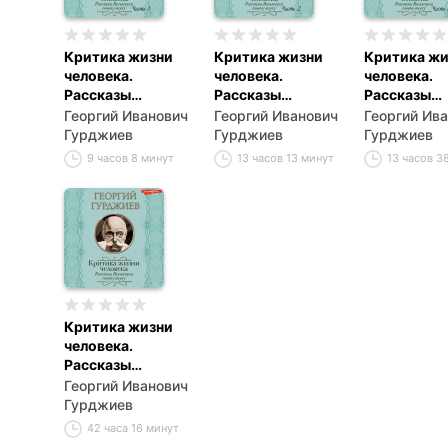
Критика жизни
Критика жизни
Критика жи
человека.
человека.
человека.
Рассказы
Рассказы
Рассказы
Вельзевула
Вельзевула
Вельзевула
Георгий Иванович
Георгий Иванович
Георгий Ив
своему внуку
своему внуку
своему вну
Гурджиев
Гурджиев
Гурджиев
(Часть 1)
(Часть 2)
(Часть 3)
9 часов 8 минут
13 часов 13 минут
13 часов 3
Критика жизни
человека.
Рассказы
Вельзевула
Георгий Иванович
своему внуку
Гурджиев
42 часа 16 минут