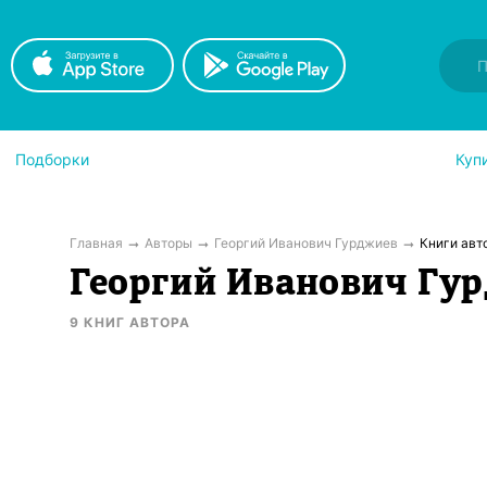
Подборки
Куп
Главная
Авторы
Георгий Иванович Гурджиев
Книги авт
Георгий Иванович Гу
9
КНИГ
АВТОРА