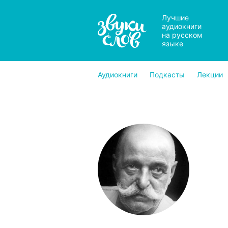
Лучшие
аудиокниги
на русском
языке
Аудиокниги
Подкасты
Лекции