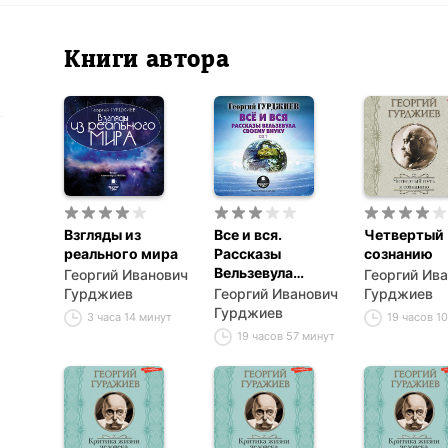
Книги автора
Взгляды из
Все и вся.
Четвертый 
реального мира
Рассказы
сознанию
Вельзевула
Георгий Иванович
Георгий Ив
своему внуку
Гурджиев
Георгий Иванович
Гурджиев
Гурджиев
3 часа 14 минут
19 часов 1
19 часов 57 минут