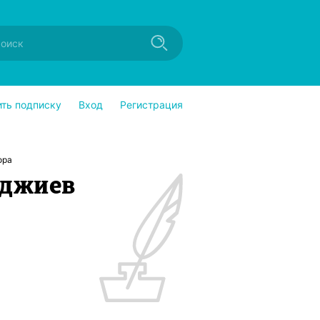
ить подписку
Вход
Регистрация
ора
рджиев