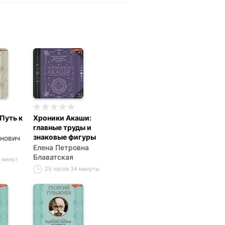
Путь к
Хроники Акаши:
главные труды и
знаковые фигуры
анович
Елена Петровна
Блаватская
0 минут
25 часов 34 минуты