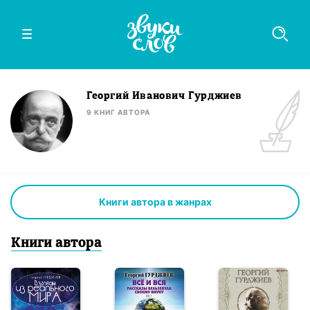
Георгий Иванович Гурджиев
9
КНИГ
АВТОРА
Книги автора в жанрах
Книги
автор
а