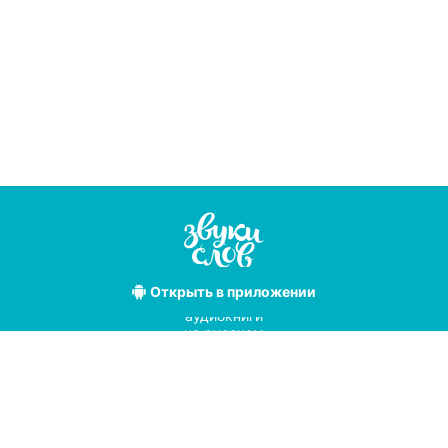
Открыть
в приложении
Лучшие
аудиокниги
на русском
языке