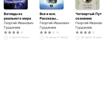
Взгляды из
Все и вся.
Четвертый Путь к
реального мира
Рассказы
сознанию
Георгий Иванович
Вельзевула
Георгий Иванович
Георгий Иванович
Гурджиев
своему внуку
Гурджиев
Гурджиев
3 часа 14 минут
19 часов 57 минут
19 часов 10 минут