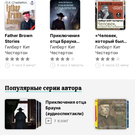
Father Brown
Приключения
«Человек,
Stories
отца Брауна
который был
Гилберт Кит
(сборник 6
Гилберт Кит
Четвергом» +
Гилберт Кит
Честертон
спектаклей)
Честертон
Книга о ней
Честертон
4 часа 9 минут
4 часа 3 минуты
6 часов 52 минуты
Популярные серии
автор
а
Приключения отца
Брауна
(аудиоспектакли)
7
КНИГ