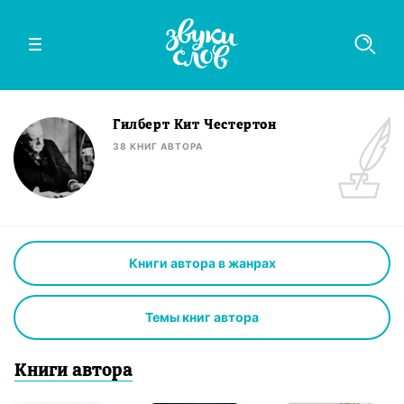
Гилберт Кит Честертон
38
КНИГ
АВТОРА
Книги автора в жанрах
Темы книг автора
Книги
автор
а