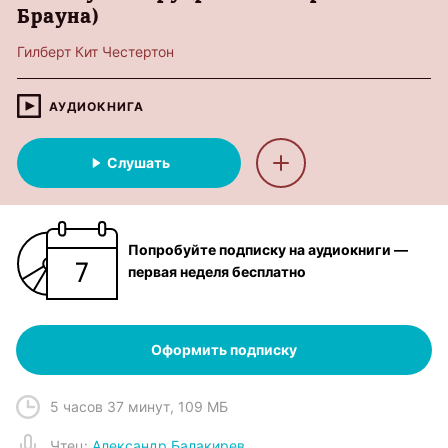
Брауна)
Гилберт Кит Честертон
АУДИОКНИГА
Слушать
Попробуйте подписку на аудиокниги —
первая неделя бесплатно
Оформить подписку
5 часов 37 минут
,
109 МБ
Чтец
:
Александр Балакирев