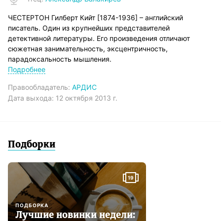
ЧЕСТЕРТОН Гилберт Кийт [1874-1936] – английский
писатель. Один из крупнейших представителей
детективной литературы. Его произведения отличают
сюжетная занимательность, эксцентричность,
парадоксальность мышления.
В сборник вошли рассказы об отце Брауне. Этот маленький
Подробнее
кроткий священник в труднейших, на первый взгляд
Правообладатель:
АРДИС
неразрешимых коллизиях неизменно оказывается
Дата выхода:
12 октября 2013 г.
носителем того, что свято исповедовал Честертон как
мыслитель и художник, – гуманистического здравого
смысла…
1. Алая луна Меру
2. Последний плакальщик
Подборки
3. Сапфировый крест
4. Око Аполлона
5. Диковинные друзья
19
6. Рубиновый свет
7. Удивительное убежище
8. Дымный сад
ПОДБОРКА
9. Конец премудрости
Лучшие новинки недели: