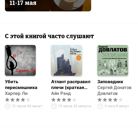
11-17 мая
С этой книгой часто слушают
Убить
Атлант расправил
Заповедник
пересмешника
плечи (краткая
Сергей Донатович
Харпер Ли
версия)
Айн Рэнд
Довлатов
12 часов 45 минут
13 часов 32 минуты
3 часа 8 минут