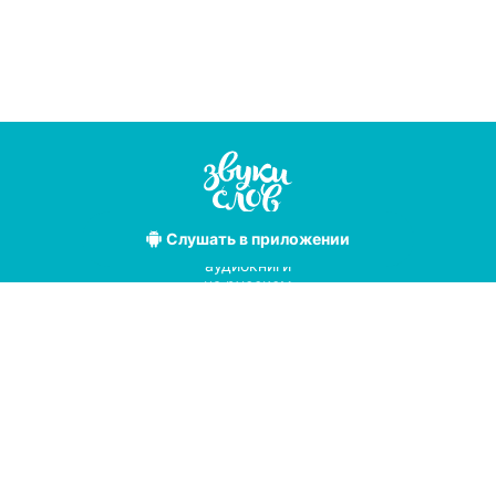
Слушать
в приложении
Лучшие
аудиокниги
на русском
языке
Условия использования
Политика конфиденциальности
Справочный центр