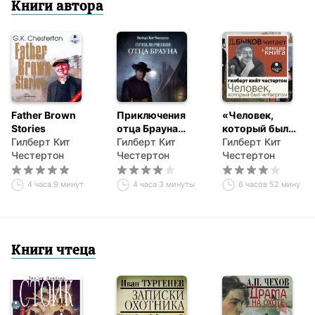
Книги автора
Father Brown
Приключения
«Человек,
Stories
отца Брауна
который был
Гилберт Кит
(сборник 6
Гилберт Кит
Четвергом» +
Гилберт Кит
Честертон
спектаклей)
Честертон
Книга о ней
Честертон
4 часа 9 минут
4 часа 3 минуты
6 часов 52 минуты
Книги чтеца