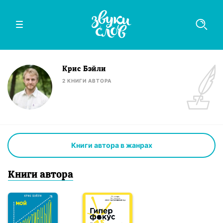
Крис Бэйли
2
КНИГИ
АВТОРА
Книги автора в жанрах
Книги
автор
а