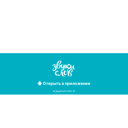
Открыть
в приложении
Лучшие
аудиокниги
на русском
языке