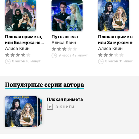
Плохая примета,
Путь ангела
Плохая примета,
или Без мужа не
Алиса Квин
или За мужем не
пропасть
Алиса Квин
пропасть
Алиса Квин
9 часов 49 минут
8 часов 16 минут
8 часов 31 минута
Популярные серии
автор
а
Плохая примета
3
КНИГИ