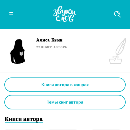
Алиса Квин
22
КНИГИ
АВТОРА
Книги автора в жанрах
Темы книг автора
Книги
автор
а