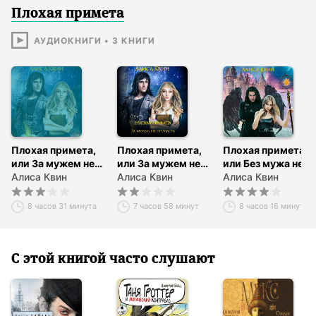
Плохая примета
АУДИОКНИГИ
•
3
КНИГИ
Плохая примета,
Плохая примета,
Плохая примета,
или За мужем не
или За мужем не
или Без мужа не
пропасть
Алиса Квин
пропасть
Алиса Квин
пропасть
Алиса Квин
8 часов 31 минута
7 часов 58 минут
8 часов 16 минут
С этой книгой часто слушают