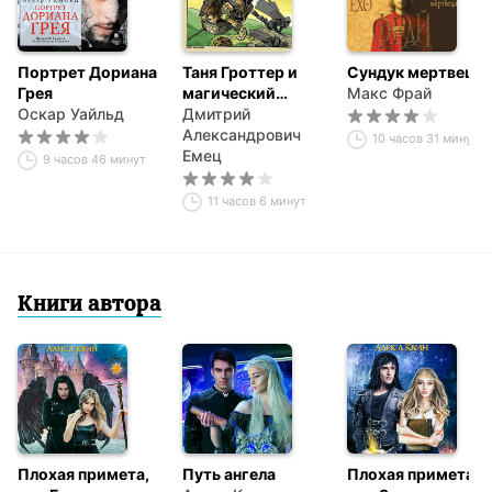
Портрет Дориана
Таня Гроттер и
Сундук мертвеца
Грея
магический
Макс Фрай
Оскар Уайльд
контрабас
Дмитрий
Александрович
10 часов 31 минута
Емец
9 часов 46 минут
11 часов 6 минут
Книги автора
Плохая примета,
Путь ангела
Плохая примета,