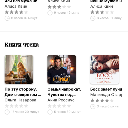
или Без мужа не
Алиса Квин
или За мужем не
пропасть
Алиса Квин
пропасть
Алиса Квин
9 часов 49 минут
8 часов 16 минут
8 часов 31 минута
Книги чтеца
По эту сторону.
Семья напрокат.
Босс знает лучше
Дом с секретом и
Чувства под
Матильда Старр
его притяжение.
Ольга Назарова
запретом
Анна Россиус
Часть первая
3 часа 6 минут
17 часов 20 минут
5 часов 30 минут