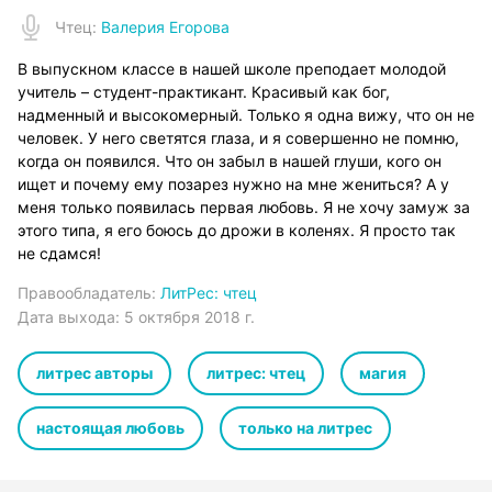
Чтец
:
Валерия Егорова
В выпускном классе в нашей школе преподает молодой
учитель – студент-практикант. Красивый как бог,
надменный и высокомерный. Только я одна вижу, что он не
человек. У него светятся глаза, и я совершенно не помню,
когда он появился. Что он забыл в нашей глуши, кого он
ищет и почему ему позарез нужно на мне жениться? А у
меня только появилась первая любовь. Я не хочу замуж за
этого типа, я его боюсь до дрожи в коленях. Я просто так
не сдамся!
Правообладатель:
ЛитРес: чтец
Дата выхода:
5 октября 2018 г.
литрес авторы
литрес: чтец
магия
настоящая любовь
только на литрес