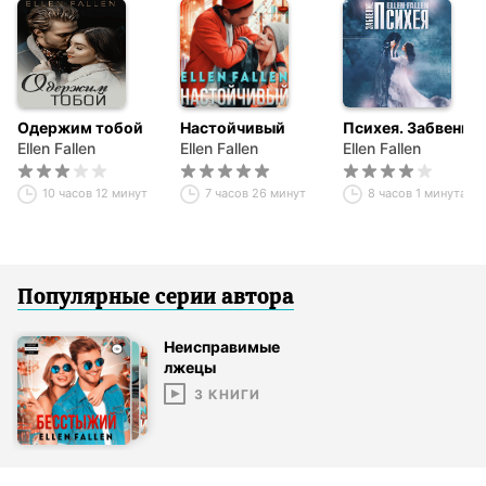
Одержим тобой
Настойчивый
Психея. Забвение
Ellen Fallen
Ellen Fallen
Ellen Fallen
10 часов 12 минут
7 часов 26 минут
8 часов 1 минута
Популярные серии
автор
а
Неисправимые
лжецы
3
КНИГИ