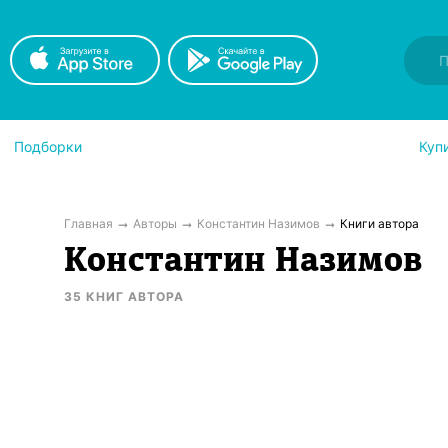
Подборки
Куп
Главная
Авторы
Константин Назимов
Книги автора
Константин Назимов
35
КНИГ
АВТОРА