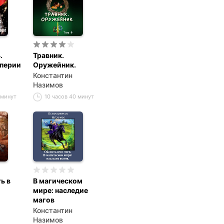
.
Травник.
перии
Оружейник.
Константин
Назимов
 минут
10 часов 40 минут
ь в
В магическом
мире: наследие
магов
Константин
Назимов