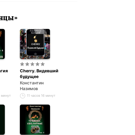
анцы»
агия
Cherry. Видевший
будущее
Константин
Назимов
9 минут
11 часов 16 минут