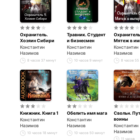
Охранитель.
Травник. Студент
Охранитель
Хозяин Сибири
и бизнесмен
Мятеж в им
Константин
Константин
Константин
Назимов
Назимов
Назимов
8 часов 37 минут
10 часов 9 минут
8 часов 55
Книжник. Книга 1
Обелить имя мага
Свольн. Пут
воины
Константин
Константин
Назимов
Назимов
Константин
Назимов
10 часов 18 минут
10 часов 50 минут
11 часов