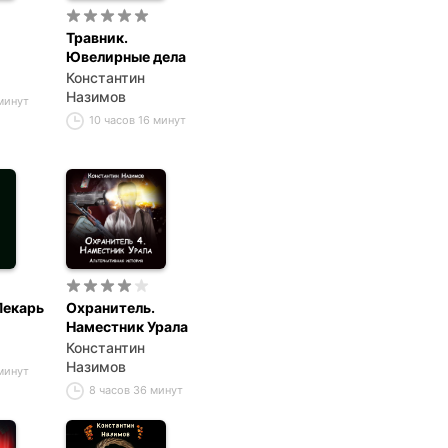
Травник.
Ювелирные дела
Константин
Назимов
 минут
10 часов 16 минут
Лекарь
Охранитель.
Наместник Урала
Константин
Назимов
 минут
8 часов 36 минут