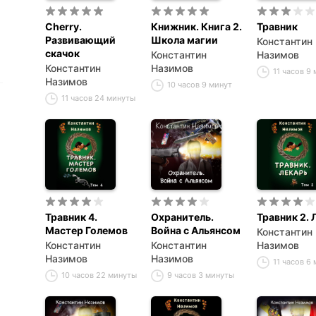
Cherry.
Книжник. Книга 2.
Травник
Развивающий
Школа магии
Константин
скачок
Константин
Назимов
Константин
Назимов
11 часов 9
Назимов
10 часов 9 минут
11 часов 24 минуты
Травник 4.
Охранитель.
Травник 2. 
Мастер Големов
Война с Альянсом
Константин
Константин
Константин
Назимов
Назимов
Назимов
11 часов 6
10 часов 22 минуты
9 часов 3 минуты