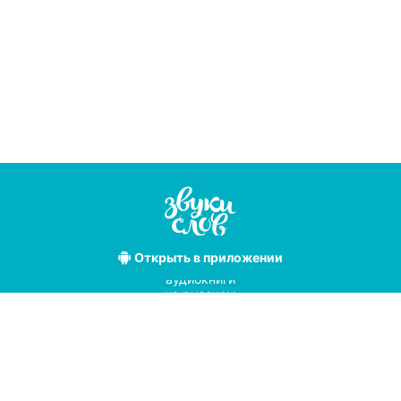
Открыть
в приложении
Лучшие
аудиокниги
на русском
языке