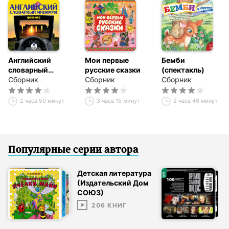
Английский
Мои первые
Бемби
словарный
русские сказки
(спектакль)
минимум.
Сборник
Сборник
Сборник
Тренажёр
2 часа 50 минут
3 часа 15 минут
2 часа 46 минут
Популярные серии
автор
а
Детская литература
(Издательский Дом
СОЮЗ)
206
КНИГ