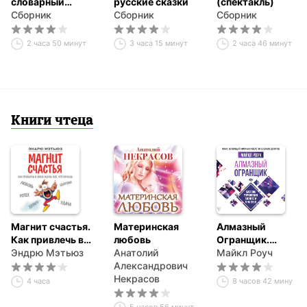
словарный
русские сказки
(спектакль)
минимум.
Сборник
Сборник
Сборник
Тренажёр
2 часа 50 минут
3 часа 15 минут
2 часа 46 минут
Книги чтеца
Магнит счастья.
Материнская
Алмазный
Как привлечь в
любовь
Огранщик.
свою жизнь все,
Эндрю Мэтьюз
Анатолий
Система
Майкл Роуч
что хочешь
Александрович
управления
Некрасов
бизнесом и
4 часа
8 часов 42 минуты
жизнью
5 часов 56 минут