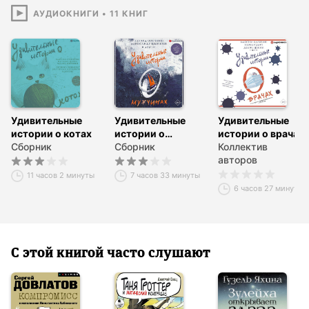
АУДИОКНИГИ
•
11
КНИГ
Удивительные
Удивительные
Удивительные
истории о котах
истории о
истории о врачах
Сборник
мужчинах
Сборник
Коллектив
авторов
11 часов 2 минуты
7 часов 33 минуты
6 часов 27 минут
С этой книгой часто слушают