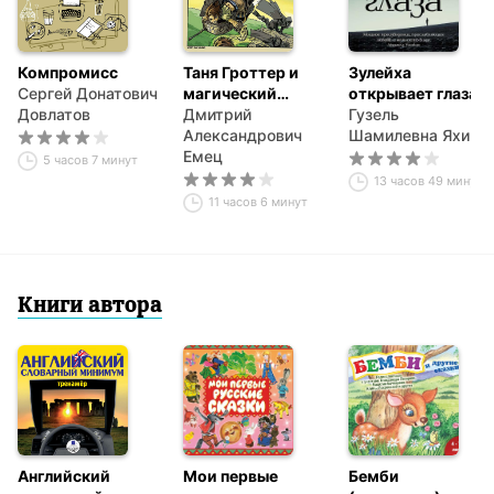
Компромисс
Таня Гроттер и
Зулейха
Сергей Донатович
магический
открывает глаза
Довлатов
контрабас
Дмитрий
Гузель
Александрович
Шамилевна Яхина
Емец
5 часов 7 минут
13 часов 49 минут
11 часов 6 минут
Книги автора
Английский
Мои первые
Бемби