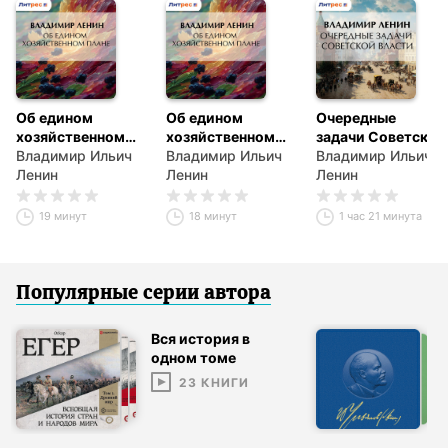
Об едином
Об едином
Очередные
хозяйственном
хозяйственном
задачи Советской
плане
Владимир Ильич
плане
Владимир Ильич
власти
Владимир Ильич
Ленин
Ленин
Ленин
19 минут
18 минут
1 час 21 минута
Популярные серии
автор
а
Вся история в
одном томе
23
КНИГИ