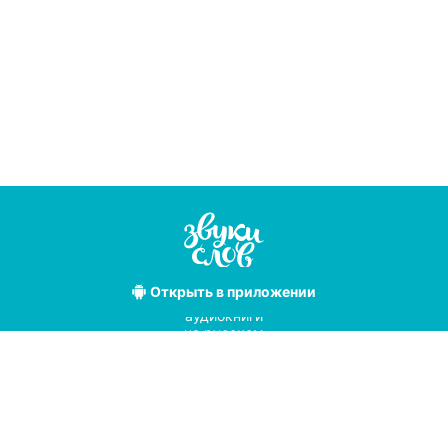
Открыть
в приложении
Лучшие
аудиокниги
на русском
языке