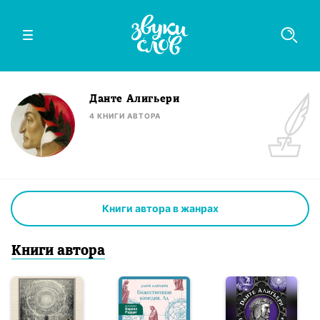
Данте Алигьери
4
КНИГИ
АВТОРА
Книги автора в жанрах
Книги
автор
а