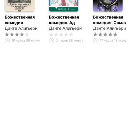
Божественная
Божественная
Божественная
комедия
комедия. Ад
комедия. Самая
Данте Алигьери
Данте Алигьери
полная версия
Данте Алигьери
16 часов 39 минут
5 часов 28 минут
17 часов 19 минут