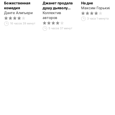
Божественная
Джанет продала
На дне
комедия
душу дьяволу
Максим Горький
Данте Алигьери
(сборник новелл)
Коллектив
авторов
3 часа 1 минута
16 часов 39 минут
5 часов 37 минут