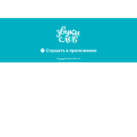
Слушать
в приложении
Лучшие
аудиокниги
на русском
языке
Условия использования
Политика конфиденциальности
Справочный центр
© 2019