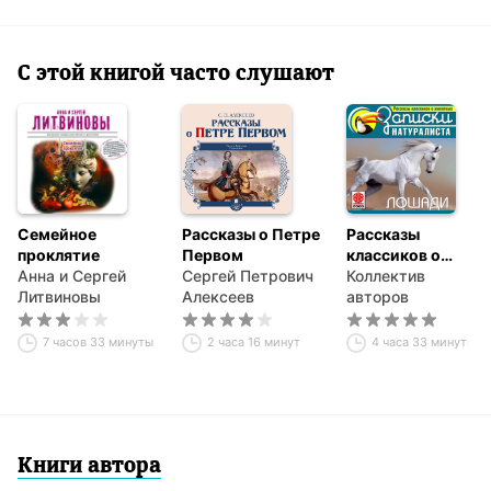
песен и заканчивается словом Stelle, то есть звёзды. Всего,
таким образом, получается 99 песен, которые вместе с
вводной песней составляют число 100. Поэма написана
терцинами – строфами, состоящими из трёх строк.
С этой книгой часто слушают
Семейное
Рассказы о Петре
Рассказы
проклятие
Первом
классиков о
Анна и Сергей
Сергей Петрович
животных.
Коллектив
Литвиновы
Алексеев
Лошади
авторов
7 часов 33 минуты
2 часа 16 минут
4 часа 33 минуты
Книги автора