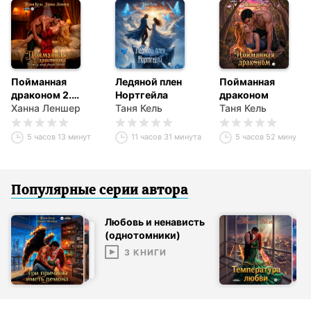
Пойманная
Ледяной плен
Пойманная
драконом 2.
Нортгейла
драконом
Сожгу мир ради
Ханна Леншер
Таня Кель
Таня Кель
тебя
5 часов 13 минут
11 часов 31 минута
5 часов 52 минуты
Популярные серии
автор
а
Любовь и ненависть
(однотомники)
3
КНИГИ