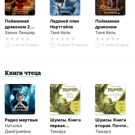
Пойманная
Ледяной плен
Пойманная
драконом 2.
Нортгейла
драконом
Сожгу мир ради
Ханна Леншер
Таня Кель
Таня Кель
тебя
5 часов 13 минут
11 часов 31 минута
5 часов 52 минуты
Книги чтеца
Радио мертвых
Шумсы. Книга
Шумсы. Книга
Наталья
первая.
вторая. Почти
Дмитриевна
Хранители
Тамара
сосновый лес
Тамара