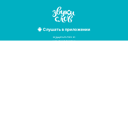
Слушать
в приложении
Лучшие
аудиокниги
на русском
языке
Условия использования
Политика конфиденциальности
Справочный центр
© 2019
Мы принимаем к оплате