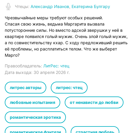
Чтец
ы:
Александр Иванов
,
Екатерина Булгару
Чрезвычайные меры требуют особых решений.
Спасая свою жизнь, ведьма Маргарита вызвала
потусторонние силы. Но вместо адской зверушки у неё в
квартире появился голый мужик. Очень злой голый мужик,
а по совместительству кхар. С ходу предложивший решить
её проблемы, но расплатиться телом. Что же выберет
Марго?
Правообладатель:
ЛитРес: чтец
Дата выхода:
30 апреля 2026 г.
литрес авторы
литрес: чтец
любовные испытания
от ненависти до любви
романтическая эротика
романтическое фэнтези
страстная любовь