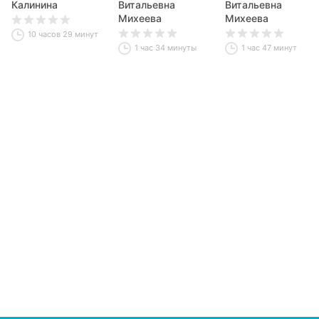
Калинина
деревьев
Витальевна
Витальевна
Михеева
Михеева
10 часов 29 минут
1 час 34 минуты
1 час 47 минут