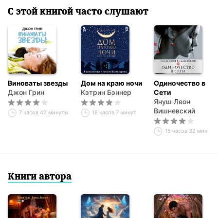
С этой книгой часто слушают
Виноваты звезды
Дом на краю ночи
Одиночество в
Джон Грин
Кэтрин Бэннер
Сети
Януш Леон
Вишневский
7 часов 42 минуты
16 часов 7 минут
15 часов 32 минуты
Книги автора