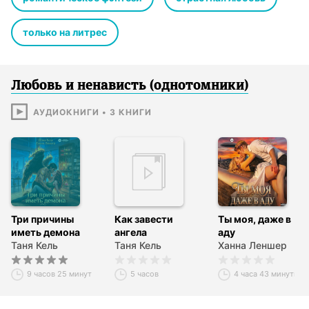
только на литрес
Любовь и ненависть (однотомники)
АУДИОКНИГИ
•
3
КНИГИ
Три причины
Как завести
Ты моя, даже в
иметь демона
ангела
аду
Таня Кель
Таня Кель
Ханна Леншер
9 часов 25 минут
5 часов
4 часа 43 минуты