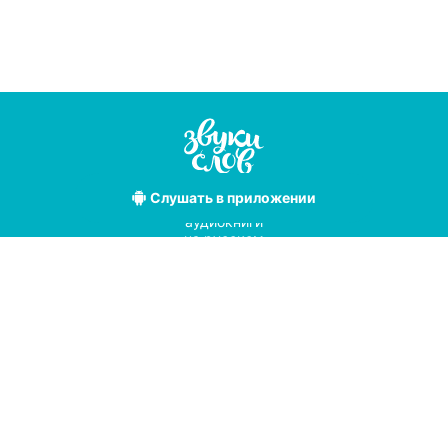
Слушать
в приложении
Лучшие
аудиокниги
на русском
языке
Условия использования
Политика конфиденциальности
Справочный центр
© 2019