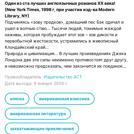
Один из ста лучших англоязычных романов XX века!
(New York Times, 1998 г, при участии изд-ва Modern
Library, NY)
Подчиняясь «зову предков», домашний пес Бэк одичал и
ушел в волчью стаю… Тысячи людей, томимые жаждой
наживы, которая пробуждает этот зов – зов дикости и
первобытной жестокости, устремились в живописный
Клондайкский край…
Природа и цивилизация… В лучших произведениях Джека
Лондона две эти силы неизменно противостоят друг другу,
и невозможно предсказать, чем закончится их поединок…
Правообладатель:
Издательство АСТ
Дата выхода:
9 января 2009 г.
аляска
американская классика
американская литература
захватывающие приключения