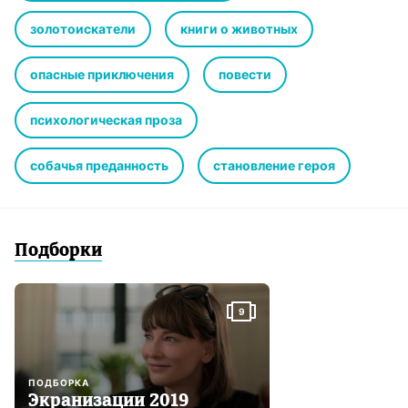
золотоискатели
книги о животных
опасные приключения
повести
психологическая проза
собачья преданность
становление героя
Подборки
9
ПОДБОРКА
Экранизации 2019