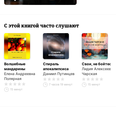
С этой книгой часто слушают
Волшебные
Спираль
Свои, не бойтесь!
мандарины
апокалипсиса
Лидия Алексеевна
Елена Андреевна
Даниил Путинцев
Чарская
Полярная
7 часов 19 минут
15 минут
15 минут