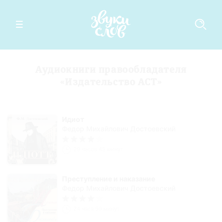
Аудиокниги правообладателя
«Издательство АСТ»
Идиот
Федор Михайлович Достоевский
29 часов 45 минут
Преступление и наказание
Федор Михайлович Достоевский
24 часа 59 минут