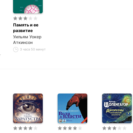
Память и ее
развитие
Уильям Уокер
Аткинсон
3 часа 50 минут
т