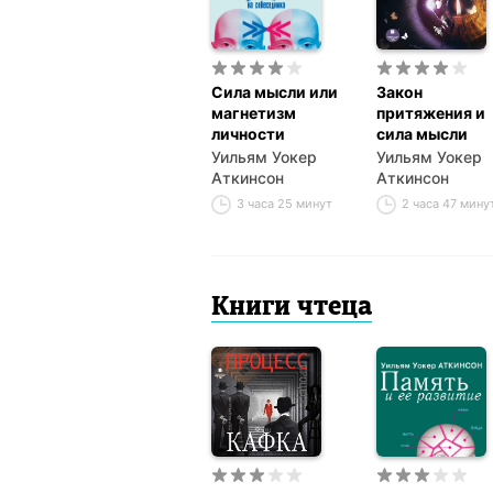
Сила мысли или
Закон
магнетизм
притяжения и
личности
сила мысли
Уильям Уокер
Уильям Уокер
Аткинсон
Аткинсон
3 часа 25 минут
2 часа 47 мину
Книги чтеца