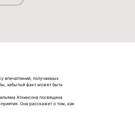
су впечатлений, получаемых
 бы, забытый факт может быть
 Уильяма Аткинсона посвящена
приятия. Она расскажет о том, как
тренировать память. Специальные
ен, лиц людей.
862–1932] – американский писатель,
 в Пенсильвании и Иллинойсе.