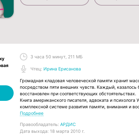
3 часа 50 минут
,
211 МБ
ку
рвая
Чтец
:
Ирина Ерисанова
Громадная кладовая человеческой памяти хранит мас
посредством пяти внешних чувств. Каждый, казалось
восстановлен при соответствующих обстоятельствах.
Книга американского писателя, адвоката и психолога
комплексной системе развития памяти, внимания и вос
научиться вспоминать, развить наблюдательность, на
Подробнее
упражнения помогут в запоминании цифр, дат, цен, им
Правообладатель:
АРДИС
АТКИНСОН Уильям Уокер (ATKINSON, William Walker) [1
Дата выхода:
18 марта 2010 г.
журналист, адвокат, коммерсант. Член судебных палат