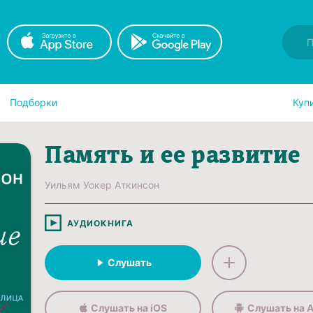
Подборки
Куп
Память и ее развитие
Уильям Уокер Аткинсон
АУДИОКНИГА
Слушать
Слушать на iOS
Слушать на A