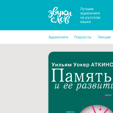
Лучшие
аудиокниги
на русском
языке
Аудиокниги
Подкасты
Лекции