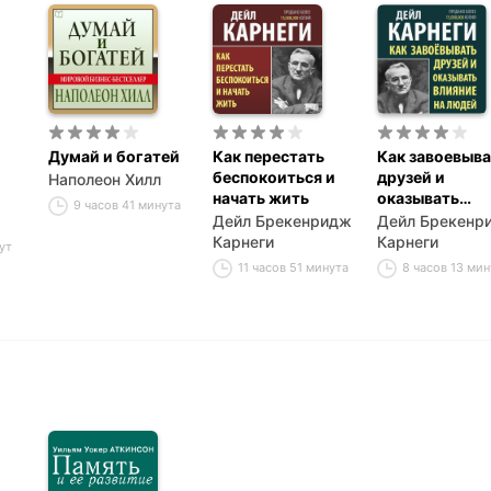
Думай и богатей
Как перестать
Как завоевыва
беспокоиться и
друзей и
Наполеон Хилл
начать жить
оказывать
9 часов 41 минута
влияние на лю
Дейл Брекенридж
Дейл Брекенр
Карнеги
Карнеги
ут
11 часов 51 минута
8 часов 13 мин