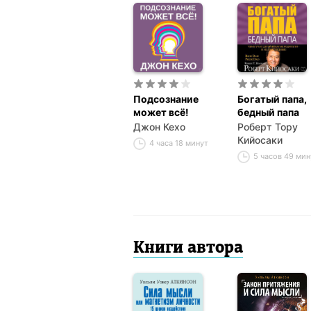
Подсознание
Богатый папа,
может всё!
бедный папа
Джон Кехо
Роберт Тору
Кийосаки
4 часа 18 минут
5 часов 49 мин
Книги автора