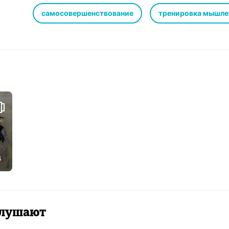
Родился в Балтиморе, Мэриленд. С 15 лет работал в то
Начал деловую карьеру в 1882 г., а в 1884 г. был прин
самосовершенствование
тренировка мышле
Пенсильвании. Переехав в Чикаго, участвовал в издан
книги.
За тридцать лет написал более сотни книг, многие из 
псевдонимами (Терон Дюмонт, Йог Рамачакра и др.)
Увлекался индуизмом, идеями движения «Новое мышл
индийской философии на западе.
Скончался 22 ноября 1932 г. в Лос-Анджелесе, Калифо
а
 слушают