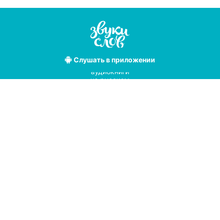
Слушать
в приложении
Лучшие
аудиокниги
на русском
языке
Условия использования
Политика конфиденциальности
Справочный центр
© 2019
Мы принимаем к оплате