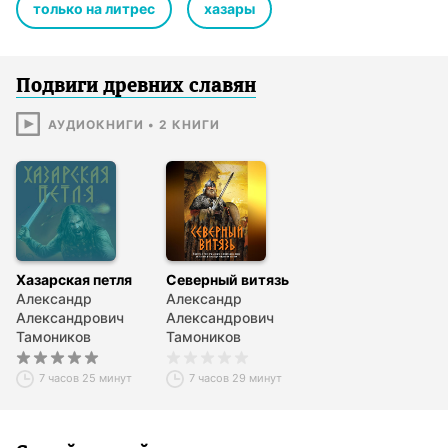
только на литрес
хазары
Подвиги древних славян
АУДИОКНИГИ
•
2
КНИГИ
Хазарская петля
Северный витязь
Александр
Александр
Александрович
Александрович
Тамоников
Тамоников
7 часов 25 минут
7 часов 29 минут