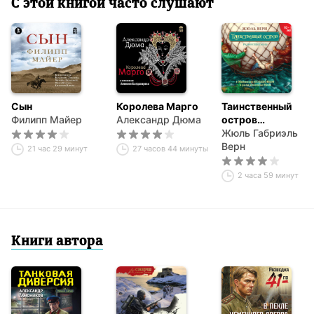
С этой книгой часто слушают
Сын
Королева Марго
Таинственный
Филипп Майер
Александр Дюма
остров
(спектакль)
Жюль Габриэль
Верн
21 час 29 минут
27 часов 44 минуты
2 часа 59 минут
Книги автора