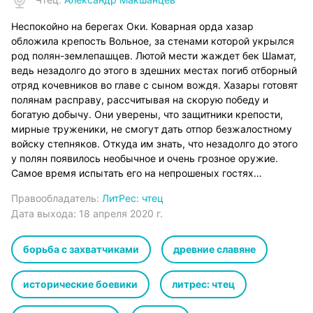
Неспокойно на берегах Оки. Коварная орда хазар
обложила крепость Вольное, за стенами которой укрылся
род полян-землепашцев. Лютой мести жаждет бек Шамат,
ведь незадолго до этого в здешних местах погиб отборный
отряд кочевников во главе с сыном вождя. Хазары готовят
полянам расправу, рассчитывая на скорую победу и
богатую добычу. Они уверены, что защитники крепости,
мирные труженики, не смогут дать отпор безжалостному
войску степняков. Откуда им знать, что незадолго до этого
у полян появилось необычное и очень грозное оружие.
Самое время испытать его на непрошеных гостях…
Правообладатель:
ЛитРес: чтец
Дата выхода:
18 апреля 2020 г.
борьба с захватчиками
древние славяне
исторические боевики
литрес: чтец