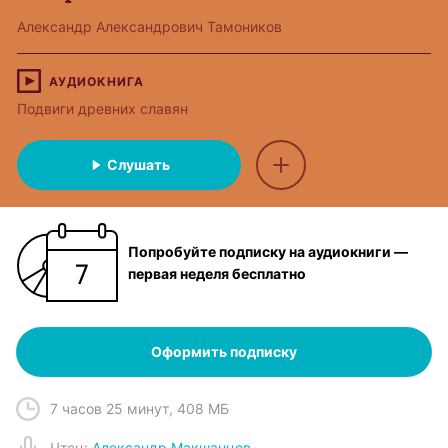
Александр Александрович Тамоников
АУДИОКНИГА
Подвиги древних славян
Слушать
Попробуйте подписку на аудиокниги —
первая неделя бесплатно
Оформить подписку
7 часов 25 минут
,
408 МБ
Чтец
:
Александр Макшанцев