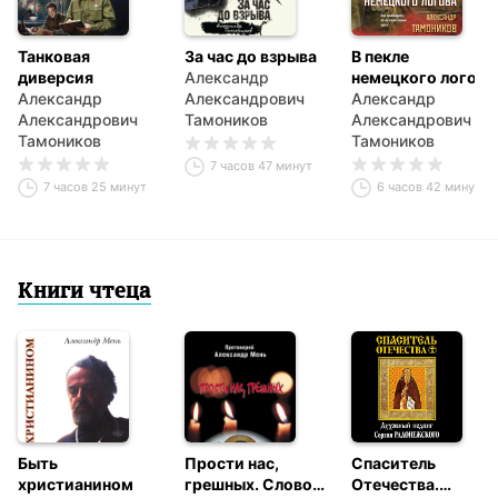
Танковая
За час до взрыва
В пекле
диверсия
Александр
немецкого логова
Александр
Александрович
Александр
Александрович
Тамоников
Александрович
Тамоников
Тамоников
7 часов 47 минут
7 часов 25 минут
6 часов 42 минуты
Книги чтеца
Быть
Прости нас,
Спаситель
христианином
грешных. Слово
Отечества.