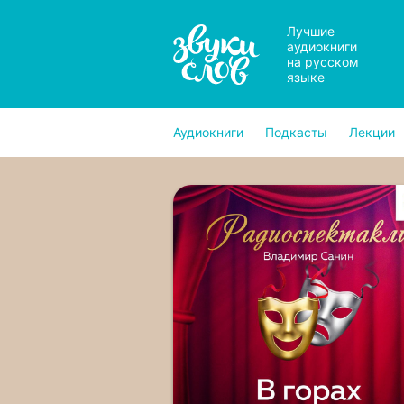
Лучшие
аудиокниги
на русском
языке
Аудиокниги
Подкасты
Лекции