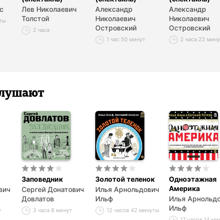
с
Лев Николаевич
Александр
Александр
Толстой
Николаевич
Николаевич
уты
Островский
Островский
2 часа
1 час 50 минут
2 часа 22 мин
 слушают
Заповедник
Золотой теленок
Одноэтажная
Америка
вич
Сергей Донатович
Илья Арнольдович
Довлатов
Ильф
Илья Арнольд
Ильф
т
3 часа 8 минут
12 часов 42 минуты
17 часов 14 ми