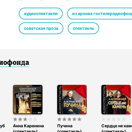
Шлыков Вячеслав, Мадянов Роман, Захаренков Юрий, 
аудиоспектакли
из архива гостелерадиофон
советская проза
спектакль
диофонда
луб
Анна Каренина
Пучина
Сердце не кам
(спектакль)
(спектакль)
(спектакль)