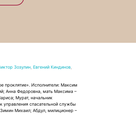
Виктор Зозулин
,
Евгений Киндинов
,
ое проклятие». Исполнители: Максим
ий; Анна Федоровна, мать Максима –
ариса; Мурат, начальник
ник управления спасательной службы
 Зимин Михаил; Абдул, милиционер –
сандр; Петухов, турист – Езепов
димир; Дедушка Хаджи – Федоров
ачальник горной артиллерии –
в Александр, Дворжецкий Евгений,