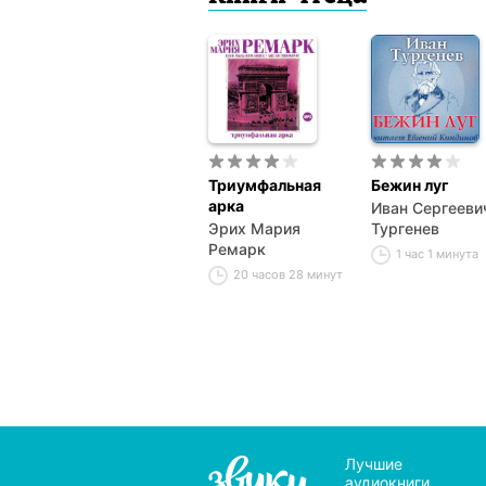
Триумфальная
Бежин луг
арка
Иван Сергееви
Эрих Мария
Тургенев
Ремарк
1 час 1 минута
20 часов 28 минут
Лучшие
аудиокниги