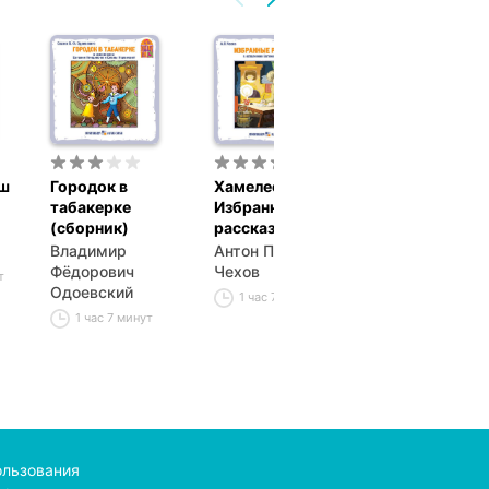
уш
Городок в
Хамелеон.
В горах. Часть
табакерке
Избранные
Владимир
(сборник)
рассказы
Маркович Сан
Владимир
Антон Павлович
49 минут
Фёдорович
Чехов
т
Одоевский
1 час 7 минут
1 час 7 минут
ользования