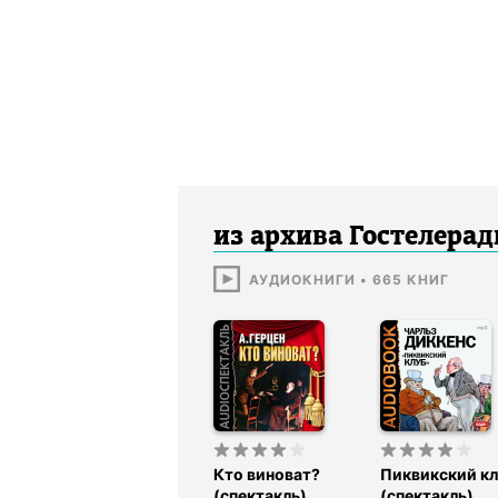
из архива Гостелера
АУДИОКНИГИ
•
665
КНИГ
Кто виноват?
Пиквикский к
(спектакль)
(спектакль)