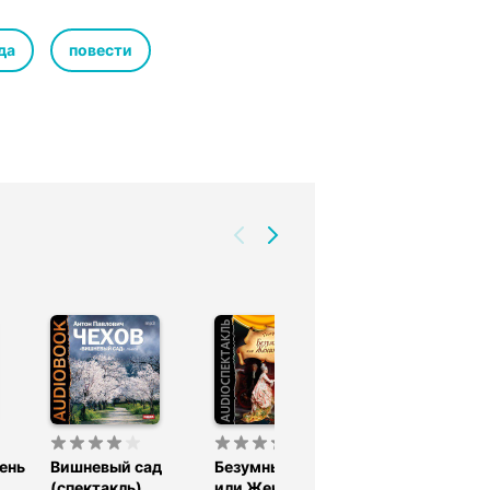
Веселкин Алексей, Шувалов Борис
да
повести
ень
Вишневый сад
Безумный день,
Бабьи сплетн
(спектакль)
или Женитьба
(спектакль)