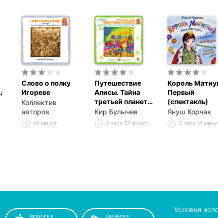
Слово о полку
Путешествие
Король Мати
Игореве
Алисы. Тайна
Первый
ч
третьей планеты
(спектакль)
Коллектив
(спектакль)
авторов
Кир Булычев
Януш Корчак
46 минут
3 часа 37 минут
3 часа 14 мину
Условия исп