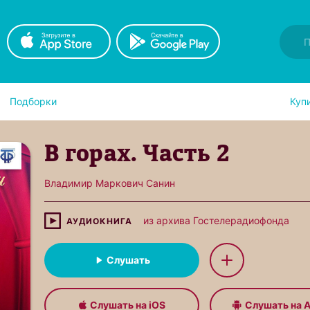
Подборки
Куп
В горах. Часть 2
Владимир Маркович Санин
из архива Гостелерадиофонда
АУДИОКНИГА
Слушать
Слушать на iOS
Слушать на A