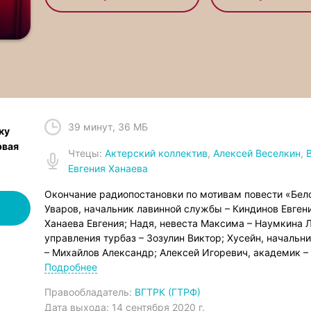
39 минут
,
36 МБ
ку
рвая
Чтец
ы:
Актерский коллектив
,
Алексей Веселкин
,
Евгения Ханаева
Окончание радиопостановки по мотивам повести «Бел
Уваров, начальник лавинной службы – Киндинов Евген
Ханаева Евгения; Надя, невеста Максима – Наумкина Л
управления турбаз – Зозулин Виктор; Хусейн, началь
– Михайлов Александр; Алексей Игоревич, академик –
Оболенский Георгий; Вадим, композитор – Шворин Алек
Подробнее
Вячеслав; Бычков, директор гостиниц – Шурупов Вла
Правообладатель:
ВГТРК (ГТРФ)
Евгений; Бабушка Аминат – Демина Галина; Сорокин, н
Дата выхода:
14 сентября 2020 г.
Серебренников Николай. В остальных ролях: Хотченко