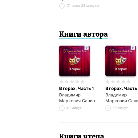
17 часов 23 минуты
Книги автора
В горах. Часть 1
В горах. Часть
Владимир
Владимир
Маркович Санин
Маркович Сан
49 минут
39 минут
Книги чтеца