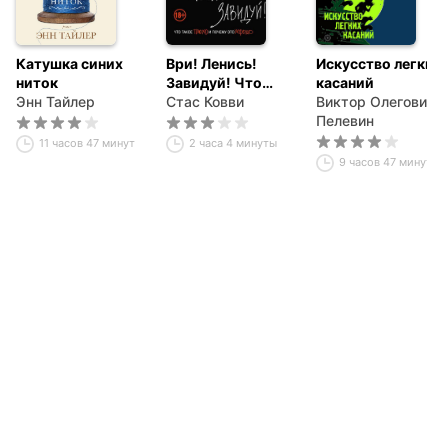
Катушка синих
Ври! Ленись!
Искусство легких
ниток
Завидуй! Что
касаний
Энн Тайлер
такое плохо и
Стас Ковви
Виктор Олегович
почему это
Пелевин
хорошо.
11 часов 47 минут
2 часа 4 минуты
Антикнига для
9 часов 47 минут
умных