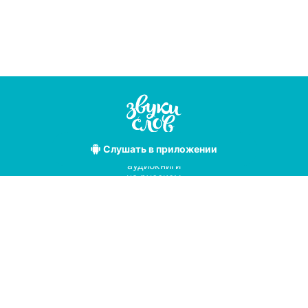
Слушать
в приложении
Лучшие
аудиокниги
на русском
языке
Условия использования
Политика конфиденциальности
Справочный центр