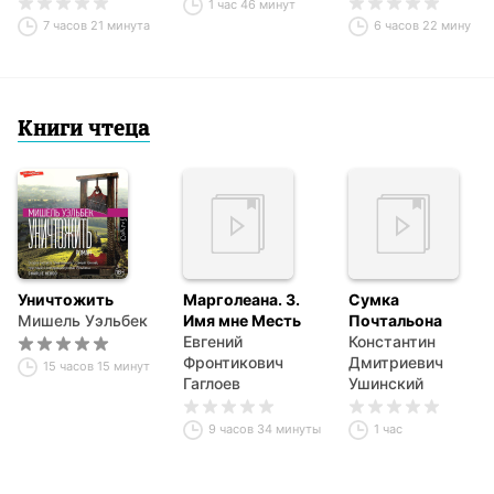
1 час 46 минут
7 часов 21 минута
6 часов 22 минуты
Книги чтеца
Уничтожить
Марголеана. 3.
Сумка
Мишель Уэльбек
Имя мне Месть
Почтальона
Евгений
Константин
Фронтикович
Дмитриевич
15 часов 15 минут
Гаглоев
Ушинский
9 часов 34 минуты
1 час