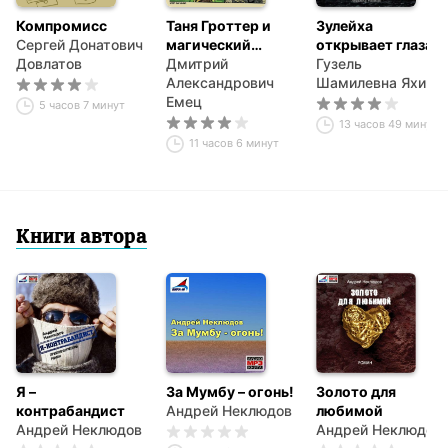
Компромисс
Таня Гроттер и
Зулейха
Сергей Донатович
магический
открывает глаза
Довлатов
контрабас
Дмитрий
Гузель
Александрович
Шамилевна Яхина
Емец
5 часов 7 минут
13 часов 49 минут
11 часов 6 минут
Книги автора
Я –
За Мумбу – огонь!
Золото для
контрабандист
Андрей Неклюдов
любимой
Андрей Неклюдов
Андрей Неклюдов