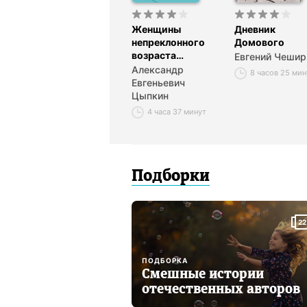
Женщины
Дневник
непреклонного
Домового
возраста
Евгений Чешир
и др. беспринцЫпные
Александр
8 часов 25 мин
истории
Евгеньевич
Цыпкин
4 часа 37 минут
Подборки
22
ПОДБОРКА
Смешные истории
отечественных авторов