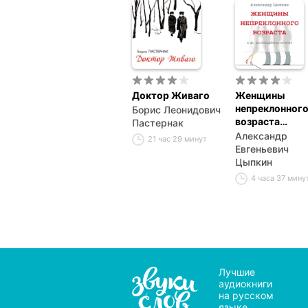
Доктор Живаго
Женщины
непреклонног
Борис Леонидович
возраста
Пастернак
и др. бесприн
Александр
21 час 29 минут
истории
Евгеньевич
Цыпкин
4 часа 37 мину
Лучшие
аудиокниги
на русском
языке