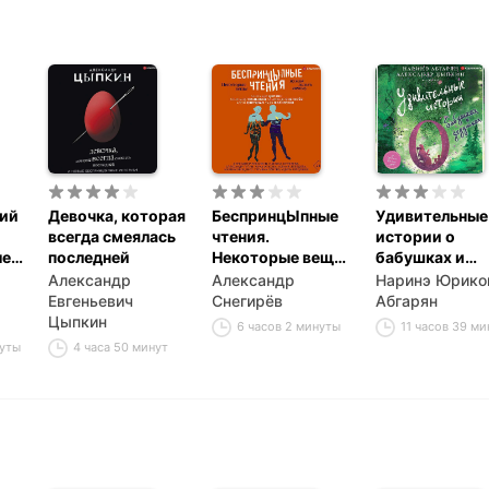
ний
Девочка, которая
БеспринцЫпные
Удивительные
всегда смеялась
чтения.
истории о
ые
последней
Некоторые вещи
бабушках и
нужно делать
дедушках
Александр
Александр
Наринэ Юрико
самому
(сборник)
Евгеньевич
Снегирёв
Абгарян
Цыпкин
6 часов 2 минуты
11 часов 39 ми
нуты
4 часа 50 минут