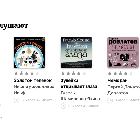
 слушают
Золотой теленок
Зулейха
Чемодан
открывает глаза
Илья Арнольдович
Сергей Донато
Ильф
Гузель
Довлатов
Шамилевна Яхина
12 часов 42 минуты
3 часа 8 минут
ч
13 часов 49 минут
ут