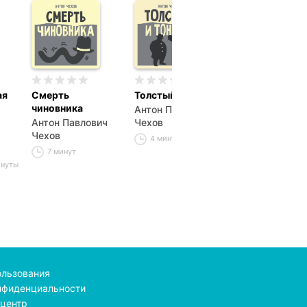
ая
Смерть
Толстый и тонкий
Хамелеон
чиновника
Антон Павлович
Антон Павлов
Антон Павлович
Чехов
Чехов
Чехов
4 минуты
8 минут
7 минут
инуты
ользования
нфиденциальности
центр