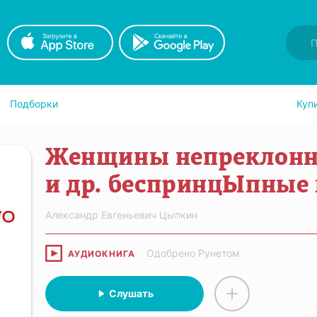
Подборки
Куп
Женщины непреклонно
и др. беспринцЫпные
Александр Евгеньевич Цыпкин
Одобрено Рунетом
АУДИОКНИГА
Слушать