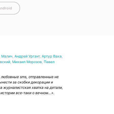
ndroid
 Малич
,
Андрей Ургант
,
Артур Ваха
,
овский
,
Михаил Морозов
,
Павел
 любовные sms, отправленные не
вынести за скобки декорации и
на журналистская хватка на детали,
и истории все-таки о вечном…».