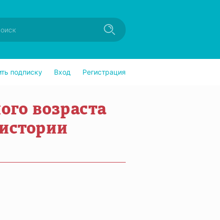
ить подписку
Вход
Регистрация
го возраста
 истории