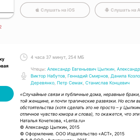
Слушать на iOS
Слушать на A
2
4 часа 37 минут
,
254 МБ
ку
рвая
Чтец
ы:
Александр Евгеньевич Цыпкин
,
Александр
Виктор Набутов
,
Геннадий Смирнов
,
Данила Козл
Деревянко
,
Петр Семак
,
Станислав Концевич
«Случайные связи и публичные дома, неравные браки,
той женщине, и почти трагические развязки. Но если 
обстоятельства (хотя сделать это не просто – у Цыпки
отличное чувство юмора и слова), то окажется, что эт
Наталья Кочеткова, «Lenta.ru»
© Александр Цыпкин, 2015
© Оформление. ООО Издательство «АСТ», 2015