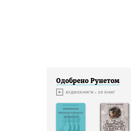
Одобрено Рунетом
АУДИОКНИГИ
•
29
КНИГ