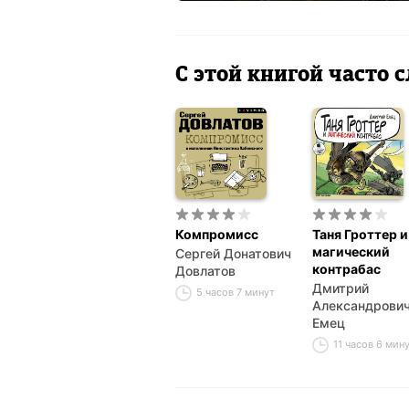
С этой книгой часто
Компромисс
Таня Гроттер и
магический
Сергей Донатович
контрабас
Довлатов
Дмитрий
5 часов 7 минут
Александрови
Емец
11 часов 6 мин