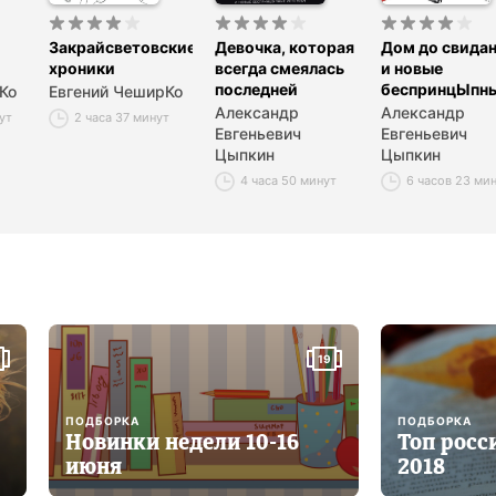
Закрайсветовские
Девочка, которая
Дом до свида
хроники
всегда смеялась
и новые
последней
беспринцЫпн
Ко
Евгений ЧеширКо
истории
Александр
Александр
ут
2 часа 37 минут
Евгеньевич
Евгеньевич
Цыпкин
Цыпкин
4 часа 50 минут
6 часов 23 ми
19
ПОДБОРКА
ПОДБОРКА
Новинки недели 10-16
Топ росс
июня
2018