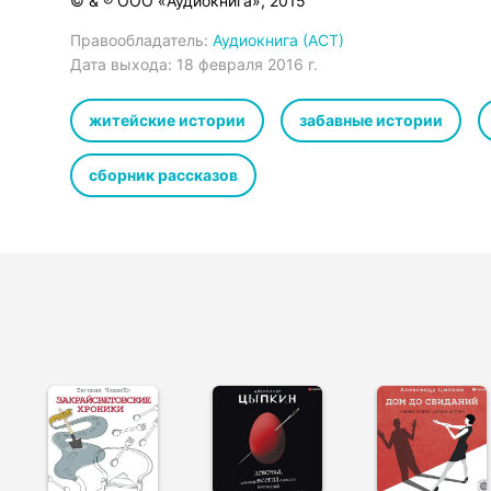
© & ℗ ООО «Аудиокнига», 2015
Правообладатель:
Аудиокнига (АСТ)
Дата выхода:
18 февраля 2016 г.
житейские истории
забавные истории
сборник рассказов