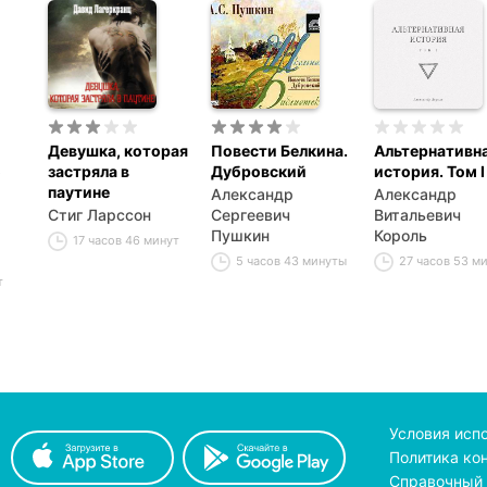
Девушка, которая
Повести Белкина.
Альтернативн
о
застряла в
Дубровский
история. Том I
паутине
Александр
Александр
цЫпные
Стиг Ларссон
Сергеевич
Витальевич
Пушкин
Король
17 часов 46 минут
5 часов 43 минуты
27 часов 53 м
т
Условия исп
Политика ко
Справочный 