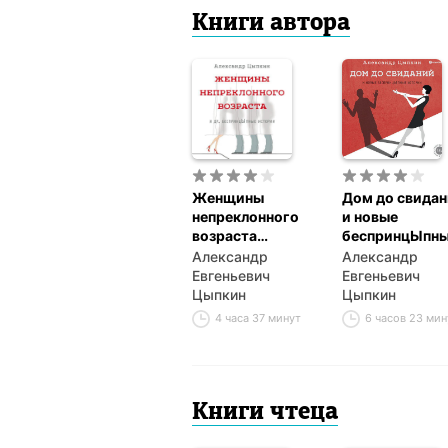
Книги автора
Женщины
Дом до свида
непреклонного
и новые
возраста
беспринцЫпн
и др. беспринцЫпные
истории
Александр
Александр
истории
Евгеньевич
Евгеньевич
Цыпкин
Цыпкин
4 часа 37 минут
6 часов 23 ми
Книги чтеца