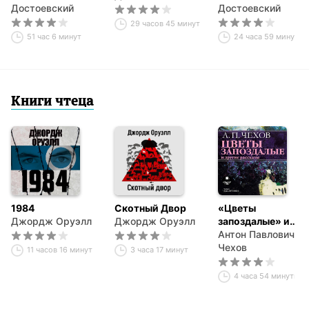
Достоевский
Достоевский
29 часов 45 минут
51 час 6 минут
24 часа 59 минут
Книги чтеца
1984
Скотный Двор
«Цветы
Джордж Оруэлл
Джордж Оруэлл
запоздалые» и
другие рассказы
Антон Павлович
Чехов
11 часов 16 минут
3 часа 17 минут
4 часа 54 минуты