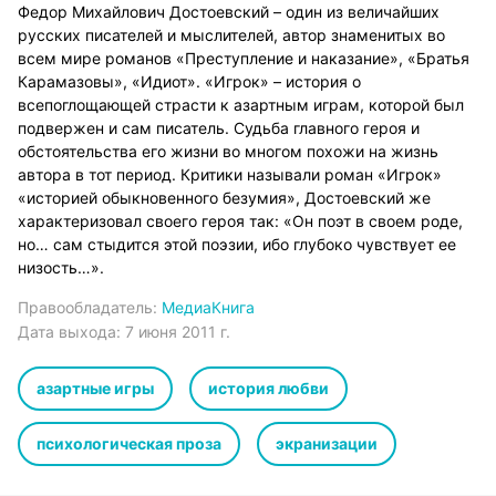
Федор Михайлович Достоевский – один из величайших
русских писателей и мыслителей, автор знаменитых во
всем мире романов «Преступление и наказание», «Братья
Карамазовы», «Идиот». «Игрок» – история о
всепоглощающей страсти к азартным играм, которой был
подвержен и сам писатель. Судьба главного героя и
обстоятельства его жизни во многом похожи на жизнь
автора в тот период. Критики называли роман «Игрок»
«историей обыкновенного безумия», Достоевский же
характеризовал своего героя так: «Он поэт в своем роде,
но… сам стыдится этой поэзии, ибо глубоко чувствует ее
низость…».
Правообладатель:
МедиаКнига
Дата выхода:
7 июня 2011 г.
азартные игры
история любви
психологическая проза
экранизации