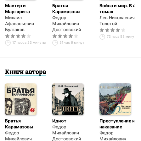
Мастер и
Братья
Война и мир. В 4-х
Маргарита
Карамазовы
томах
Михаил
Федор
Лев Николаевич
Афанасьевич
Михайлович
Толстой
Булгаков
Достоевский
73 часа 53 минуты
17 часов 23 минуты
51 час 6 минут
Книги автора
Братья
Идиот
Преступление и
Карамазовы
Федор
наказание
Федор
Михайлович
Федор
Михайлович
Достоевский
Михайлович