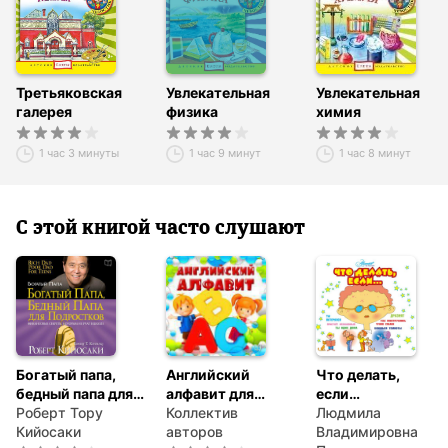
Электричество
Как узнать, далеко ли гроза
Звуковые волны. Эхо
Разгадка секрета радуги
Третьяковская
Увлекательная
Увлекательная
Почему листья зелёные
галерея
физика
химия
До новых путешествий!
Заключительная песенка
1 час 3 минуты
1 час 9 минут
1 час 8 минут
С этой книгой часто слушают
Богатый папа,
Английский
Что делать,
бедный папа для
алфавит для
если…
подростков
Роберт Тору
детей
Коллектив
Людмила
Кийосаки
авторов
Владимировна