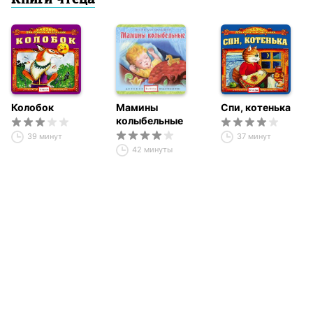
Книги чтеца
Колобок
Мамины
Спи, котенька
колыбельные
39 минут
37 минут
42 минуты