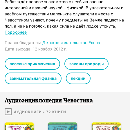
Ребят ждёт первое знакомство с необыкновенно
интересной и важной наукой – физикой. В увлекательном и
весёлом путешествии маленькие слушатели вместе с
Чевостиком узнают, почему предметы на Земле падают на
пол, а не на потолок, какая сила не даёт лодке утонуть,
откуда берётся эхо, отчего во время грозы гремит гром и
Подробнее
как появляется радуга.
Правообладатель:
Детское издательство Елена
Вступительная песенка
Дата выхода:
12 ноября 2012 г.
Что изучает физика
Три состояния вещества
Свойства газа, жидкости и твёрдого тела
веселые приключения
законы природы
Преломление света
Зачем нам нужно трение
занимательная физика
лекции
Скорость. Непослушный мячик
Удивительная инерция
Первый и второй законы Ньютона
Третий закон Ньютона
Аудиоэнциклопедия Чевостика
Почему всё падает вниз
Закон всемирного тяготения
АУДИОКНИГИ
•
72
КНИГИ
Сила веса
Приключения на Луне
Сила, которую открыл Архимед