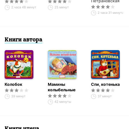
Петрановская
2 часа 48 минут
25 минут
2 часа 31 минута
Книги автора
Колобок
Мамины
Спи, котенька
колыбельные
39 минут
37 минут
42 минуты