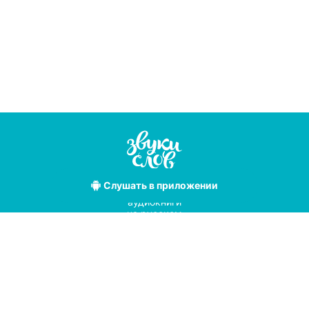
Слушать
в приложении
Лучшие
аудиокниги
на русском
языке
Условия использования