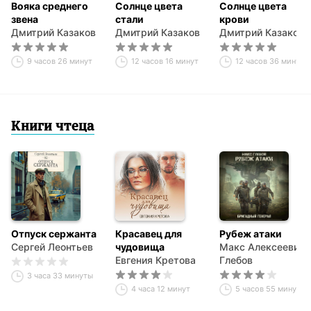
Вояка среднего
Солнце цвета
Солнце цвета
звена
стали
крови
Дмитрий Казаков
Дмитрий Казаков
Дмитрий Казаков
9 часов 26 минут
12 часов 16 минут
12 часов 36 минут
Книги чтеца
Отпуск сержанта
Красавец для
Рубеж атаки
Сергей Леонтьев
чудовища
Макс Алексеевич
Евгения Кретова
Глебов
3 часа 33 минуты
4 часа 12 минут
5 часов 55 минут