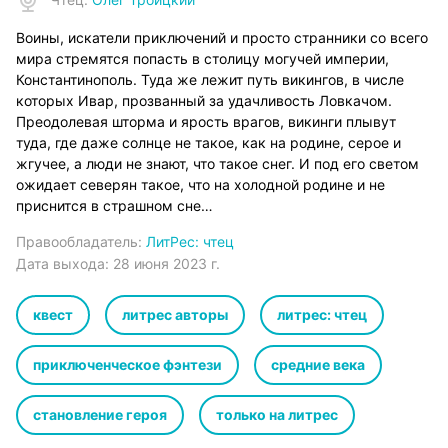
Воины, искатели приключений и просто странники со всего
мира стремятся попасть в столицу могучей империи,
Константинополь. Туда же лежит путь викингов, в числе
которых Ивар, прозванный за удачливость Ловкачом.
Преодолевая шторма и ярость врагов, викинги плывут
туда, где даже солнце не такое, как на родине, серое и
жгучее, а люди не знают, что такое снег. И под его светом
ожидает северян такое, что на холодной родине и не
приснится в страшном сне…
Правообладатель:
ЛитРес: чтец
Дата выхода:
28 июня 2023 г.
квест
литрес авторы
литрес: чтец
приключенческое фэнтези
средние века
становление героя
только на литрес