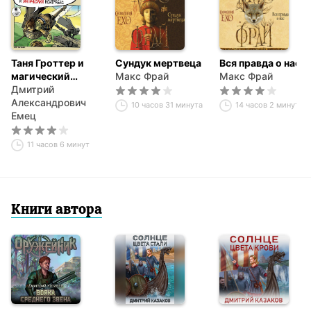
Таня Гроттер и
Сундук мертвеца
Вся правда о нас
магический
Макс Фрай
Макс Фрай
контрабас
Дмитрий
Александрович
10 часов 31 минута
14 часов 2 минуты
Емец
11 часов 6 минут
Книги автора