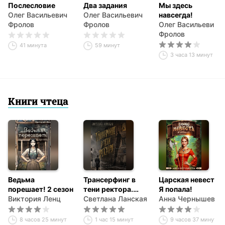
Послесловие
Два задания
Мы здесь
Олег Васильевич
Олег Васильевич
навсегда!
Фролов
Фролов
Олег Васильевич
Фролов
41 минута
59 минут
3 часа 13 минут
Книги чтеца
Ведьма
Трансерфинг в
Царская невеста.
порешает! 2 сезон
тени ректора.
Я попала!
Виктория Ленц
Книга первая.
Светлана Ланская
Анна Чернышева
8 часов 25 минут
1 час 15 минут
9 часов 37 минут