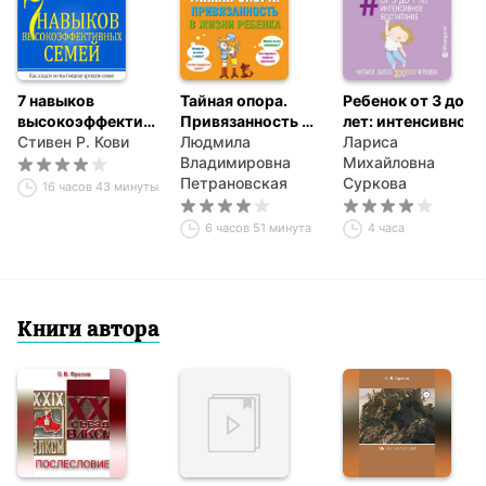
7 навыков
Тайная опора.
Ребенок от 3 до 7
высокоэффективных
Привязанность в
лет: интенсивное
семей
Стивен Р. Кови
жизни ребенка
Людмила
воспитание
Лариса
Владимировна
Михайловна
Петрановская
Суркова
16 часов 43 минуты
6 часов 51 минута
4 часа
Книги автора