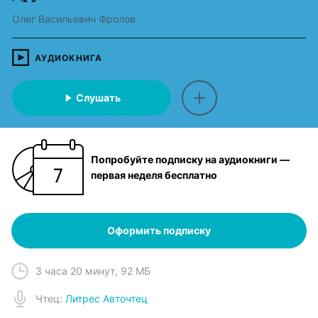
Олег Васильевич Фролов
АУДИОКНИГА
Слушать
Попробуйте подписку на аудиокниги —
первая неделя бесплатно
Оформить подписку
3 часа 20 минут
,
92 МБ
Чтец
:
Литрес Авточтец