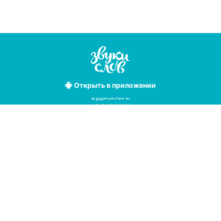
Открыть
в приложении
Лучшие
аудиокниги
на русском
языке
Условия использования
Политика конфиденциальности
Справочный центр
© 2019