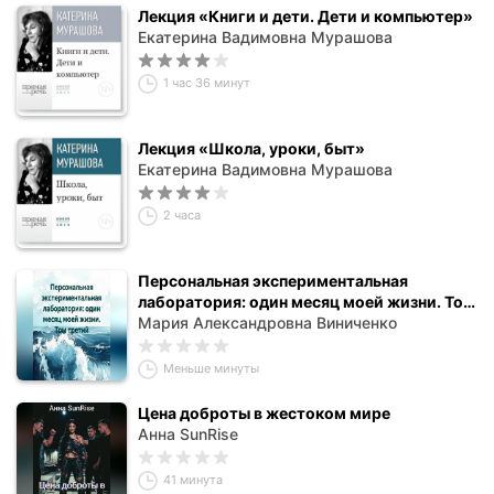
Лекция «Книги и дети. Дети и компьютер»
Екатерина Вадимовна Мурашова
1 час 36 минут
Лекция «Школа, уроки, быт»
Екатерина Вадимовна Мурашова
2 часа
Персональная экспериментальная
лаборатория: один месяц моей жизни. Том
третий
Мария Александровна Виниченко
Меньше минуты
Цена доброты в жестоком мире
Анна SunRise
41 минута