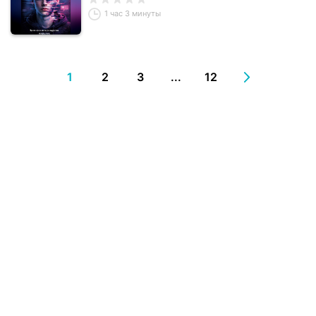
1 час 3 минуты
1
2
3
...
12