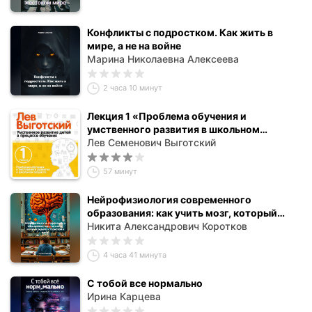
Конфликты с подростком. Как жить в
мире, а не на войне
Марина Николаевна Алексеева
2 часа 10 минут
Лекция 1 «Проблема обучения и
умственного развития в школьном
возрасте»
Лев Семенович Выготский
57 минут
Нейрофизиология современного
образования: как учить мозг, который
родился с гаджетом в руках
Никита Александрович Коротков
4 часа 41 минута
С тобой все нормально
Ирина Карцева