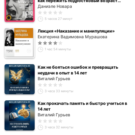
как пережить подростковый возраст
вместе
Даниэле Новара
5 часов 27 минут
Лекция «Наказание и манипуляции»
Екатерина Вадимовна Мурашова
1 час 54 минуты
Как не бояться ошибок и превращать
неудачи в опыт в 14 лет
Виталий Гурьев
3 часа 33 минуты
Как прокачать память и быстро учиться в
14 лет
Виталий Гурьев
3 часа 32 минуты