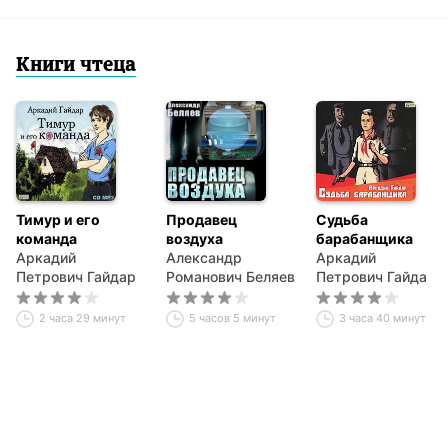
Книги чтеца
Тимур и его
Продавец
Судьба
команда
воздуха
барабанщика
Аркадий
Александр
Аркадий
Петрович Гайдар
Романович Беляев
Петрович Гайдар
2 часа 29 минут
5 часов 5 минут
3 часа 40 минут