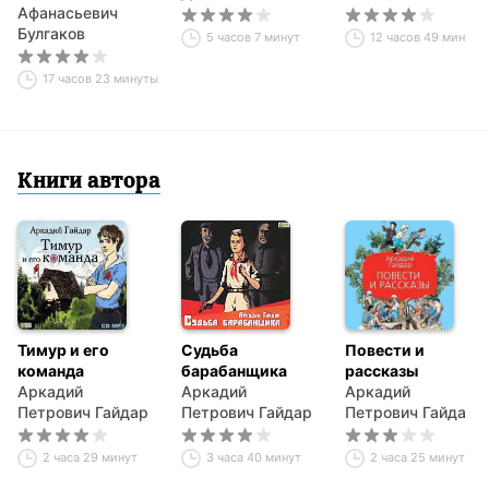
Афанасьевич
Булгаков
5 часов 7 минут
12 часов 49 минут
17 часов 23 минуты
Книги автора
Тимур и его
Судьба
Повести и
команда
барабанщика
рассказы
Аркадий
Аркадий
Аркадий
Петрович Гайдар
Петрович Гайдар
Петрович Гайдар
2 часа 29 минут
3 часа 40 минут
2 часа 25 минут