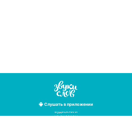
Слушать
в приложении
Лучшие
аудиокниги
на русском
языке