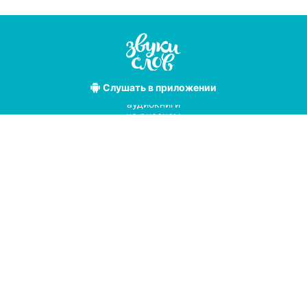
Слушать
в приложении
Лучшие
аудиокниги
на русском
языке
Условия использования
Политика конфиденциальности
Справочный центр
© 2019
Мы принимаем к оплате