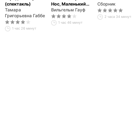
(спектакль)
Нос, Маленький
Сборник
Тамара
Мук)
Вильгельм Гауф
Григорьевна Габбе
2 часа 34 минуты
1 час 46 минут
1 час 26 минут