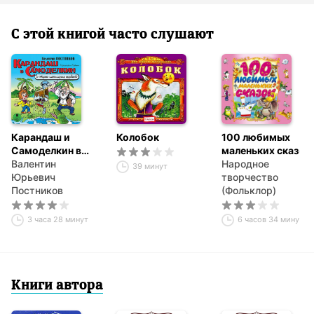
С этой книгой часто слушают
Карандаш и
Колобок
100 любимых
Самоделкин в
маленьких сказок
стране
Валентин
Народное
39 минут
шоколадных
Юрьевич
творчество
деревьев
Постников
(Фольклор)
3 часа 28 минут
6 часов 34 минуты
Книги автора