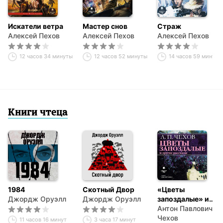
Искатели ветра
Мастер снов
Страж
Алексей Пехов
Алексей Пехов
Алексей Пехов
12 часов 34 минуты
12 часов 52 минуты
14 часов 59 минут
Книги чтеца
1984
Скотный Двор
«Цветы
Джордж Оруэлл
Джордж Оруэлл
запоздалые» и
другие рассказы
Антон Павлович
Чехов
11 часов 16 минут
3 часа 17 минут