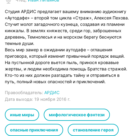
Студия АРДИС предлагает вашему вниманию аудиокнигу
«Аутодафе» – второй том цикла «Страж», Алексея Пехова.
Стучит молот загадочного кузнеца, создавая из пламени
кинжалы. В землях княжеств, среди гор, заброшенных
деревень, Темнолесья и на морском берегу беснуются
темные души.
Весь мир замер в ожидании аутодафе – оглашения
приговора, который изменит привычный порядок вещей.
На пустынной дороге вьется пыль, принося кровавые
жертвы, и людям необходима помощь Братства стражей.
Кто-то из них должен разгадать тайну и отправиться в
путь, полный новых опасностей и приключений.
Правообладатель:
АРДИС
Дата выхода:
19 ноября 2016 г.
иные миры
мифологическое фэнтези
опасные приключения
становление героя