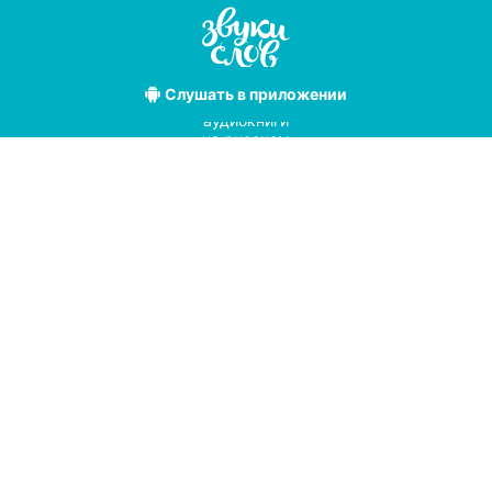
Слушать
в приложении
Лучшие
аудиокниги
на русском
языке
Условия использования
Политика конфиденциальности
Справочный центр
© 2019
Мы принимаем к оплате
с помощью
pay
online