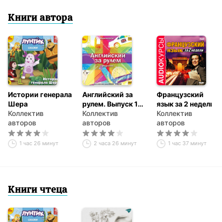
Книги автора
Истории генерала
Английский за
Французский
Шера
рулем. Выпуск 1
язык за 2 недели
Коллектив
(Beginner)
Коллектив
Коллектив
авторов
авторов
авторов
1 час 26 минут
2 часа 26 минут
1 час 37 минут
Книги чтеца