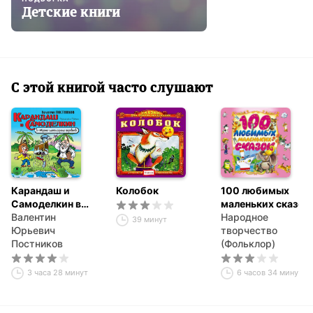
Детские книги
С этой книгой часто слушают
Карандаш и
Колобок
100 любимых
Самоделкин в
маленьких сказок
стране
Валентин
Народное
39 минут
шоколадных
Юрьевич
творчество
деревьев
Постников
(Фольклор)
3 часа 28 минут
6 часов 34 минуты