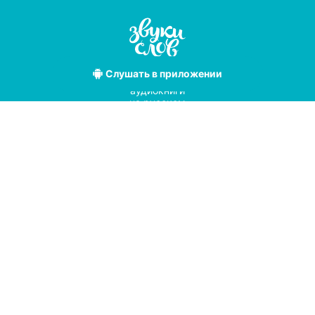
Слушать
в приложении
Лучшие
аудиокниги
на русском
языке
Условия использования
Политика конфиденциальности
Справочный центр
© 2019
Мы принимаем к оплате