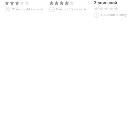
северо-запада.
Зещинский
Герцог северных
12 часов 44 минуты
9 часов 52 минуты
пределов
40 часов 6 минут