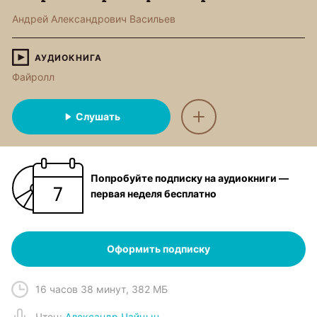
Андрей Александрович Васильев
АУДИОКНИГА
Файролл
Слушать
Попробуйте подписку на аудиокниги —
первая неделя бесплатно
Оформить подписку
16 часов 38 минут
,
382 МБ
Чтец
:
Александр Чайцын