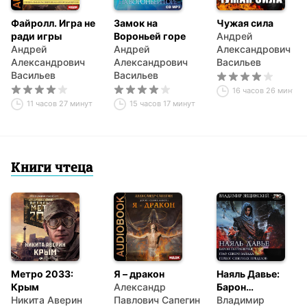
Файролл. Игра не
Замок на
Чужая сила
ради игры
Вороньей горе
Андрей
Андрей
Андрей
Александрович
Александрович
Александрович
Васильев
Васильев
Васильев
16 часов 26 минут
11 часов 27 минут
15 часов 17 минут
Книги чтеца
Метро 2033:
Я – дракон
Наяль Давье:
Крым
Александр
Барон
Никита Аверин
Павлович Сапегин
пограничья. Граф
Владимир