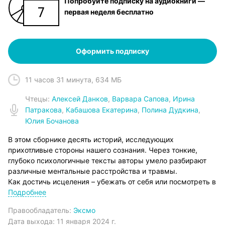
Попробуйте подписку на аудиокниги —
первая неделя бесплатно
Оформить подписку
11 часов 31 минута
,
634 МБ
Чтец
ы:
Алексей Данков
,
Варвара Сапова
,
Ирина
Патракова
,
Кабашова Екатерина
,
Полина Дудкина
,
Юлия Бочанова
В этом сборнике десять историй, исследующих
прихотливые стороны нашего сознания. Через тонкие,
глубоко психологичные тексты авторы умело разбирают
различные ментальные расстройства и травмы.
Как достичь исцеления – убежать от себя или посмотреть в
лицо своим призракам? На этот вопрос через свое
Подробнее
творчество пытаются ответить Марина Васильева, Микаэль
Правообладатель:
Эксмо
Дессе, Ирина Костарева, Диана Лукина, Люба
Дата выхода:
11 января 2024 г.
Макаревская, Оля Птицева, Екатерина Рубинская,