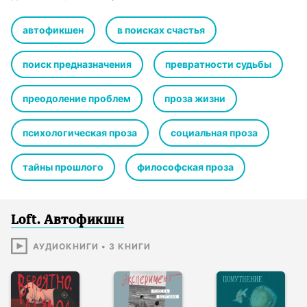
Виктория Сальникова, Линда Сауле, Саша Степанова.
«Мне нравится лицо современной русской литературы: оно
автофикшен
в поисках счастья
молодое, красивое, дерзкое, ничего не боящееся. Сборник
„„Помутнение““ объединил такие разные рассказы: от
поиск предназначения
превратности судьбы
переживаний художника и детективной истории до
постмодернистского потока сознания». – Мария Головей,
преодоление проблем
проза жизни
литературный редактор
психологическая проза
социальная проза
тайны прошлого
философская проза
Loft. Автофикшн
АУДИОКНИГИ
•
3
КНИГИ