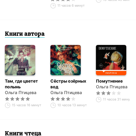
11 часов 6 минут
Книги автора
Там, где цветет
Сёстры озёрных
Помутнение
полынь
вод
Ольга Птицева
Ольга Птицева
Ольга Птицева
11 часов 31 минута
15 часов 16 минут
10 часов 13 минут
Книги чтеца