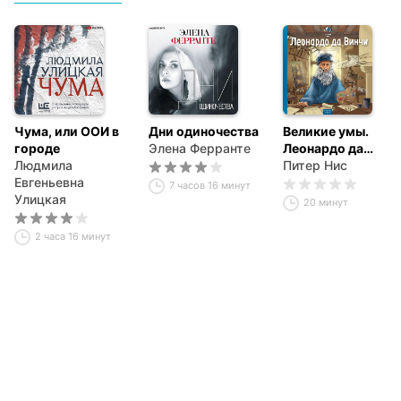
Чума, или ООИ в
Дни одиночества
Великие умы.
городе
Элена Ферранте
Леонардо да
Людмила
Винчи
Питер Нис
Евгеньевна
7 часов 16 минут
Улицкая
20 минут
2 часа 16 минут