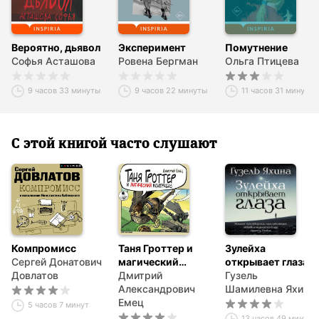
Вероятно, дьявол
Эксперимент
Помутнение
Софья Асташова
Ровена Бергман
Ольга Птицева
9 часов 33 минуты
9 часов 22 минуты
11 часов 31 минута
С этой книгой часто слушают
Компромисс
Таня Гроттер и
Зулейха
Сергей Донатович
магический
открывает глаза
Довлатов
контрабас
Дмитрий
Гузель
Александрович
Шамилевна Яхина
Емец
5 часов 7 минут
13 часов 49 минут