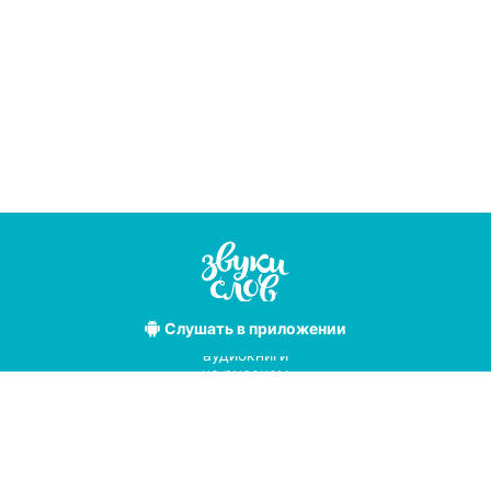
Слушать
в приложении
Лучшие
аудиокниги
на русском
языке