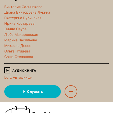
Виктория Сальникова
Диана Викторовна Лукина
Екатерина Рубинская
Ирина Костарева
Линда Сауле
Люба Макаревская
Марина Васильева
Микаэль Дессе
Ольга Птицева
Саша Степанова
АУДИОКНИГА
Loft. Автофикшн
Слушать