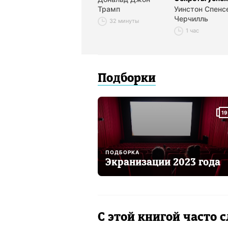
Трамп
Уинстон Спенс
Черчилль
32 минуты
1 час
Подборки
19
ПОДБОРКА
Экранизации 2023 года
С этой книгой часто