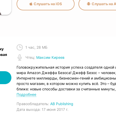
Слушать на iOS
Слушать на A
1 час
,
28 МБ
ку
рвая
Чтец
:
Максим Киреев
Головокружительная история успеха создателя одной
мира Amazon Джеффа Безоса! Джефф Безос – человек,
Интернете миллиарды, бизнесмен-гений и амбициозный
просто магазин, в котором можно купить всё. Это – бу
ближе: новые способы доставки за считанные минуты,
Глава Amazon не останавливается на достигнутом. Се
Подробнее
которая занимается запусками космических ракет; ра
Правообладатель:
AB Publishing
нейросетей. Идеи и планы Безоса поистине космически
Дата выхода:
17 июня 2017 г.
чего началась история Джеффа, какие новые удивител