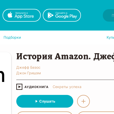
Подборки
Куп
История Amazon. Дже
Джефф Безос
Джон Гришэм
Секреты успеха
АУДИОКНИГА
Слушать