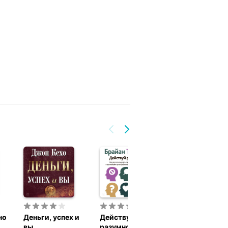
но
Деньги, успех и
Действуй
Практически
вы
разумно!
курс счастья