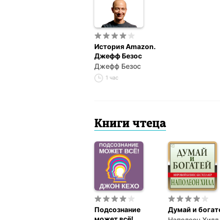
История Amazon.
Джефф Безос
Джефф Безос
1 час
Книги чтеца
Подсознание
Думай и богат
может всё!
Наполеон Хилл