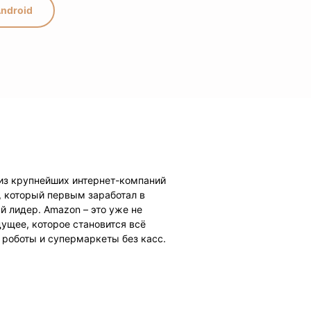
ndroid
 из крупнейших интернет-компаний
 который первым заработал в
 лидер. Amazon – это уже не
дущее, которое становится всё
 роботы и супермаркеты без касс.
йчас Безос владеет компанией,
зработками роботов на основе
е. В этой книге мы расскажем, с
ьные проекты готовит миллиардер,