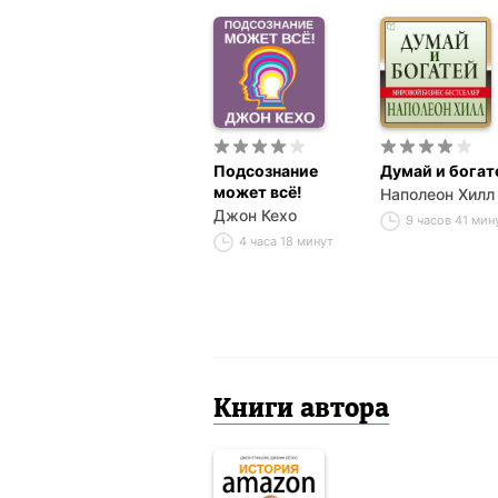
Подсознание
Думай и богат
может всё!
Наполеон Хилл
Джон Кехо
9 часов 41 мин
4 часа 18 минут
Книги автора