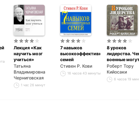
ей
Лекция «Как
7 навыков
8 уроков
научить мозг
высокоэффективных
лидерства. Че
учиться»
семей
военные могу
ута
научить бизне
Татьяна
Стивен Р. Кови
Роберт Тору
лидеров
Владимировна
Кийосаки
16 часов 43 минуты
Черниговская
6 часов 19 мин
1 час 26 минут