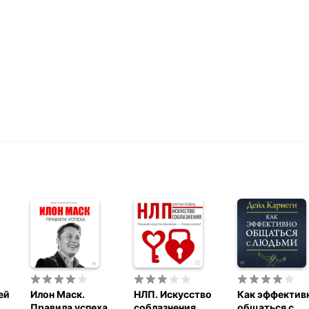
ей
Илон Маск.
НЛП. Искусство
Как эффектив
Правила успеха
соблазнения
общаться с