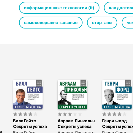
разберёмся в бизнес-стратегии Amazon и попробуем ра
информационные технологии (it)
как достич
самосовершенствование
стартапы
че
Билл Гейтс.
Авраам Линкольн.
Генри Форд.
Секреты успеха
Секреты успеха
Секреты успе
а
Билл Гейтс
Авраам Линкольн
Генри Форд