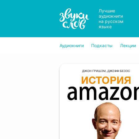
Лучшие
аудиокниги
на русском
языке
Аудиокниги
Подкасты
Лекции