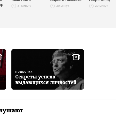
ер
21 минута
30 минут
29 минут
17
ПОДБОРКА
Секреты успеха
выдающихся личностей
 слушают