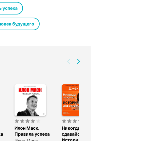
згадать его секрет успеха.
ь успеха
ловек будущего
Илон Маск.
Никогда не
История
ха
Правила успеха
сдавайся.
Facebook. Ма
История
Цукерберг.
Илон Маск