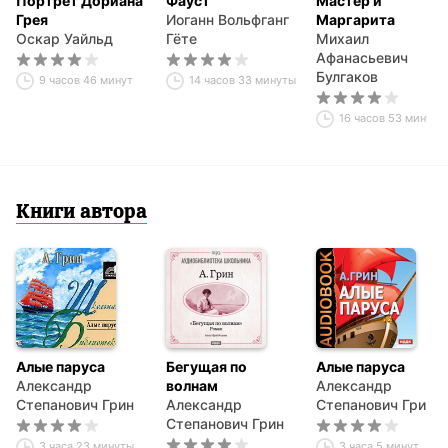
Портрет Дориана
Фауст
Мастер и
Грея
Иоганн Вольфганг
Маргарита
Оскар Уайльд
Гёте
Михаил
Афанасьевич
Булгаков
9 часов 46 минут
14 часов 33 минуты
16 часов 53 минуты
Книги автора
Алые паруса
Бегущая по
Алые паруса
Александр
волнам
Александр
Степанович Грин
Александр
Степанович Грин
Степанович Грин
3 часа 23 минуты
3 часа 5 минут