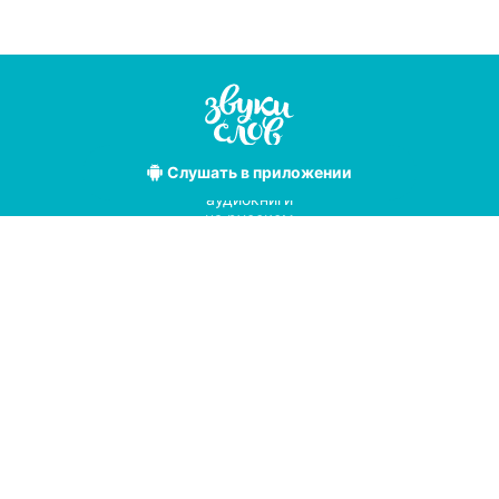
Слушать
в приложении
Лучшие
аудиокниги
на русском
языке
Условия использования
Политика конфиденциальности
Справочный центр
© 2019
Мы принимаем к оплате