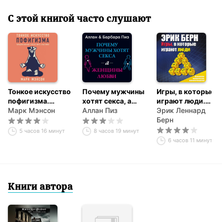
С этой книгой часто слушают
Тонкое искусство
Почему мужчины
Игры, в которые
пофигизма.
хотят секса, а
играют люди.
Парадоксальный
Марк Мэнсон
женщины любви
Аллан Пиз
Психология
Эрик Леннард
способ жить
человеческих
Берн
счастливо
взаимоотношений
5 часов 16 минут
8 часов 19 минут
6 часов 11 минут
Книги автора