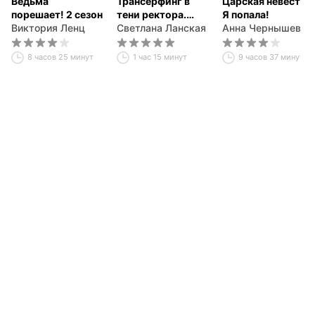
Ведьма
Трансерфинг в
Царская невеста.
порешает! 2 сезон
тени ректора.
Я попала!
Виктория Ленц
Книга первая.
Светлана Ланская
Анна Чернышева
8 часов 25 минут
1 час 15 минут
9 часов 37 минут