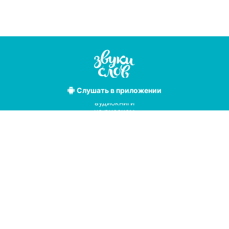
Слушать
в приложении
Лучшие
аудиокниги
на русском
языке
Условия использования
Политика конфиденциальности
Справочный центр
© 2019