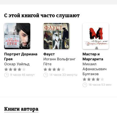
С этой книгой часто слушают
Портрет Дориана
Фауст
Мастер и
Грея
Иоганн Вольфганг
Маргарита
Оскар Уайльд
Гёте
Михаил
Афанасьевич
Булгаков
9 часов 46 минут
14 часов 33 минуты
16 часов 53 минуты
Книги автора