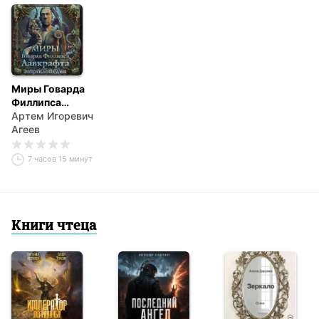
Миры Говарда
Филлипса
Лавкрафта.
Артем Игоревич
Энциклопедия
Агеев
7 часов 15 минут
Книги чтеца