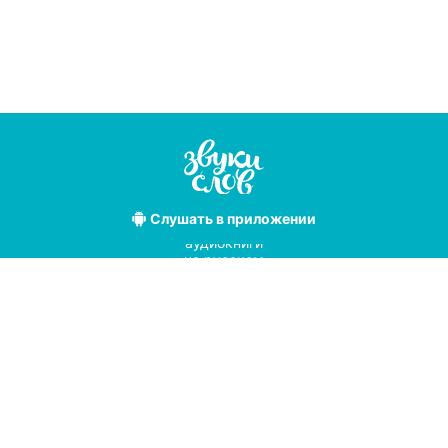
Слушать
в приложении
Лучшие
аудиокниги
на русском
языке
Условия использования
Политика конфиденциальности
Справочный центр