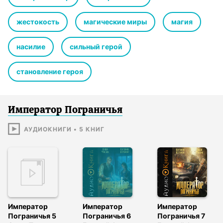
жестокость
магические миры
магия
насилие
сильный герой
становление героя
Император Пограничья
АУДИОКНИГИ
•
5
КНИГ
Император
Император
Император
Пограничья 5
Пограничья 6
Пограничья 7