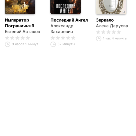
Император
Последний Ангел
Зеркало
Пограничья 9
Александр
Алена Даруева
Евгений Астахов
Захаревич
1 час 4 минуты
9 часов 5 минут
32 минуты