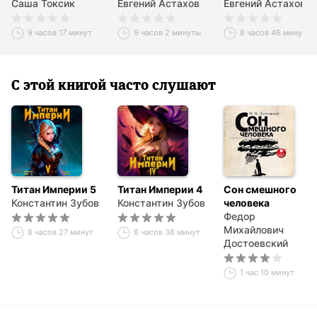
Саша Токсик
Евгений Астахов
Евгений Астахов
9 часов 17 минут
9 часов 2 минуты
8 часов 46 минут
С этой книгой часто слушают
Титан Империи 5
Титан Империи 4
Сон смешного
Константин Зубов
Константин Зубов
человека
Федор
Михайлович
8 часов 27 минут
8 часов 38 минут
Достоевский
1 час 10 минут