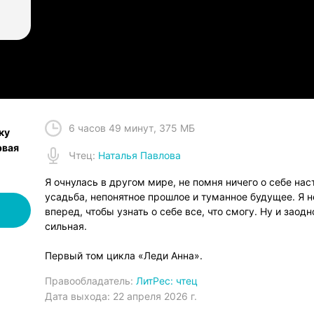
6 часов 49 минут
,
375 МБ
ку
рвая
Чтец
:
Наталья Павлова
Я очнулась в другом мире, не помня ничего о себе на
усадьба, непонятное прошлое и туманное будущее. Я н
вперед, чтобы узнать о себе все, что смогу. Ну и заод
сильная.
Первый том цикла «Леди Анна».
Правообладатель:
ЛитРес: чтец
Дата выхода:
22 апреля 2026 г.