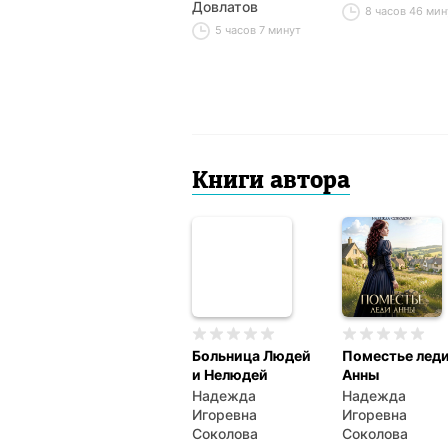
Довлатов
8 часов 46 мин
5 часов 7 минут
Книги автора
Больница Людей
Поместье лед
и Нелюдей
Анны
Надежда
Надежда
Игоревна
Игоревна
Соколова
Соколова