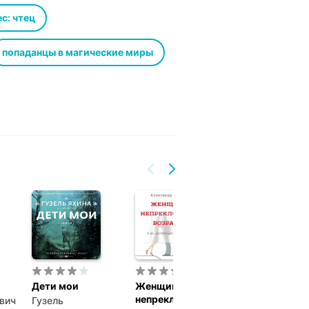
с: чтец
попаданцы в магические миры
Дети мои
Женщины
Манюня
непреклонного
вич
Гузель
Наринэ Юрико