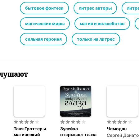
бытовое фэнтези
литрес авторы
литре
магические миры
магия и волшебство
сильная героиня
только на литрес
 слушают
Таня Гроттер и
Зулейха
Чемодан
магический
открывает глаза
Сергей Донато