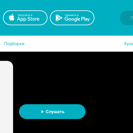
Подборки
Куп
Усадьба леди Анны
Надежда Игоревна Соколова
АУДИОКНИГА
Слушать
Слушать на iOS
Слушать на A