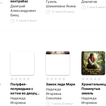
контрабас
Гузель
Довлатов
ут
Дмитрий
Шамилевна Яхина
3 часа 8 минут
Александрович
13 часов 49 минут
Емец
11 часов 6 минут
и
Полуфея-
Замок леди Мэри
Хранительниц
полуведьма с
Покинутых
Надежда
котом во дворце
земель
Игоревна
императора
Надежда
Соколова
Надежда
драконов
Игоревна
Игоревна
7 часов 30 минут