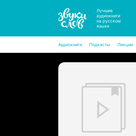
Лучшие
аудиокниги
на русском
языке
Аудиокниги
Подкасты
Лекции