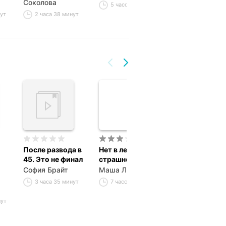
Соколова
Соколова
5 часов 51 минута
нут
2 часа 38 минут
4 часа 3 мину
После развода в
Нет в лесу
Смертельный
45. Это не финал
страшнее зверя
вояж
София Брайт
Маша Ловыгина
Татьяна Нильс
3 часа 35 минут
7 часов 37 минут
5 часов 57 ми
нут