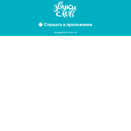
Слушать
в приложении
Лучшие
аудиокниги
на русском
языке
Условия использования
Политика конфиденциальности
Справочный центр
© 2019
Мы принимаем к оплате
с помощью
pay
online