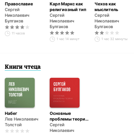
Православие
Карл Маркс как
Чехов как
Сергей
религиозный тип
мыслитель
Николаевич
Сергей
Сергей
Булгаков
Николаевич
Николаевич
Булгаков
Булгаков
11 часов
1 час 14 минут
1 час 32 минуты
Книги чтеца
Набег
Основные
Лев Николаевич
проблемы теории
Толстой
прогресса
Сергей
Николаевич