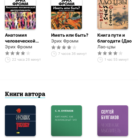
Анатомия
Иметь или быть?
Книга пути и
человеческой
Эрих Фромм
благодати (Дао
деструктивности
Эрих Фромм
дэ Цзин)
Лао-цзы
7 часов 36 минут
22 часа 26 минут
1 час 55 минут
Книги автора