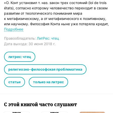
«О. Конт установил т. наз. закон трех состояний (loi de trois
états), согласно которому человечество переходит в своем
развитии от теологического понимания мира
к метафизическому, а от метафизического к позитивному,
или научному. Философия Конта ныне уже потеряла кредит,
но этот мнимый закон все еще, по-видимому, является
Подробнее
основным философским убеждением широких кругов
Правообладатель:
ЛитРес: чтец
нашего общества. Между тем он представляет собой
Дата выхода:
30 июня 2018 г.
грубое заблуждение, потому что ни религиозная
потребность духа и соответствующая ей область идей
и чувств, ни метафизические запросы нашего разума
литрес: чтец
и отвечающее на них умозрение нисколько
не уничтожаются, даже ничего не теряют от пышно
религиозно-философская проблематика
развивающейся наряду с ними положительной науки…»
статьи
только на литрес
С этой книгой часто слушают