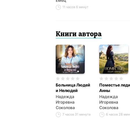
Емец
11 часов 6 минут
Книги автора
Больница Людей
Поместье лед
и Нелюдей
Анны
Надежда
Надежда
Игоревна
Игоревна
Соколова
Соколова
7 часов 31 минута
6 часов 28 мин