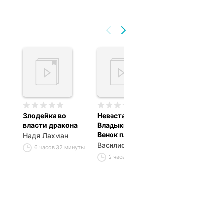
Злодейка во
Невеста для
Соня в царств
власти дракона
Владыки леса.
Дива
Венок пламени
Надя Лахман
Льюис Кэррол
Василиса Лисина
6 часов 32 минуты
2 часа 33 мин
2 часа 57 минут