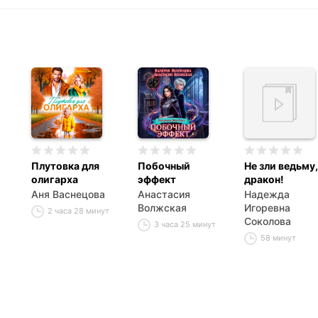
Плутовка для
Побочный
Не зли ведьму,
олигарха
эффект
дракон!
Аня Васнецова
Анастасия
Надежда
Волжская
Игоревна
2 часа 28 минут
Соколова
3 часа 25 минут
58 минут