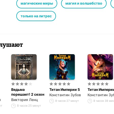
магические миры
магия и волшебство
только на литрес
 слушают
Ведьма
Титан Империи 5
Титан Империи
порешает! 2 сезон
Константин Зубов
Константин Зу
я
Виктория Ленц
8 часов 27 минут
8 часов 38 ми
ут
8 часов 25 минут