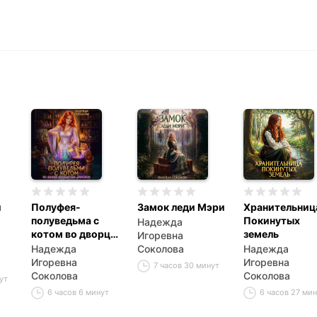
и
Полуфея-
Замок леди Мэри
Хранительниц
полуведьма с
Покинутых
Надежда
котом во дворце
земель
Игоревна
императора
Надежда
Соколова
Надежда
драконов
Игоревна
Игоревна
7 часов 30 минут
Соколова
Соколова
ут
6 часов 6 минут
6 часов 27 ми