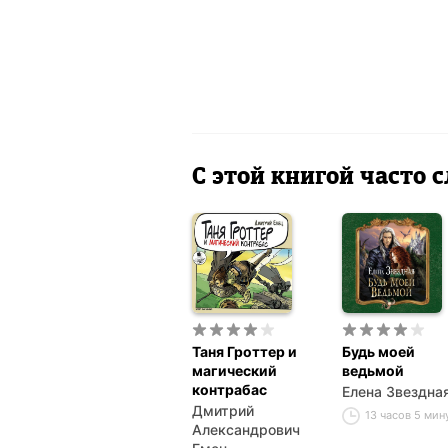
С этой книгой часто
Таня Гроттер и
Будь моей
магический
ведьмой
контрабас
Елена Звездна
Дмитрий
13 часов 5 мин
Александрович