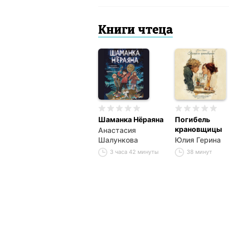
Книги чтеца
Шаманка Нёраяна
Погибель
крановщицы
Анастасия
Шалункова
Юлия Герина
3 часа 42 минуты
38 минут