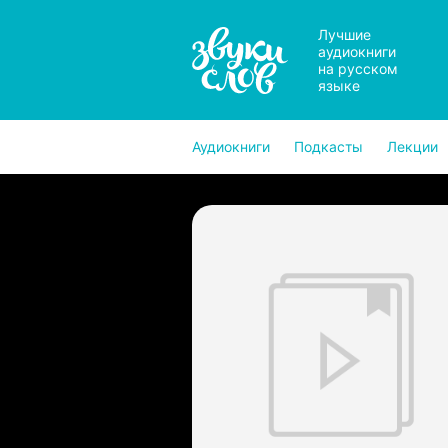
Лучшие
аудиокниги
на русском
языке
Аудиокниги
Подкасты
Лекции