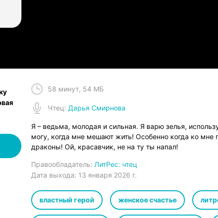
58 минут
,
54 МБ
ку
рвая
Чтец
:
Дарья Смирнова
Я – ведьма, молодая и сильная. Я варю зелья, использ
могу, когда мне мешают жить! Особенно когда ко мне
драконы! Ой, красавчик, не на ту ты напал!
Правообладатель:
ЛитРес: чтец
Дата выхода:
13 января 2026 г.
властный герой
женское счастье
литр