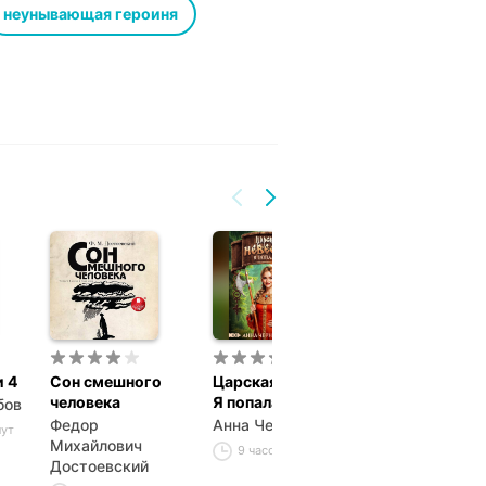
неунывающая героиня
 4
Сон смешного
Царская невеста.
Таня Гроттер 
человека
Я попала!
исчезающий 
бов
Федор
Анна Чернышева
Дмитрий
нут
Михайлович
Александрови
9 часов 37 минут
Достоевский
Емец