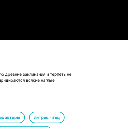
ую древние заклинания и терпеть не
 придираются всякие наглые
ес авторы
литрес: чтец